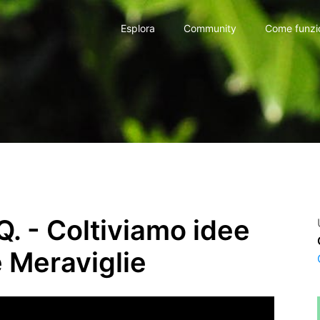
Esplora
Community
Come funzi
. - Coltiviamo idee
e Meraviglie