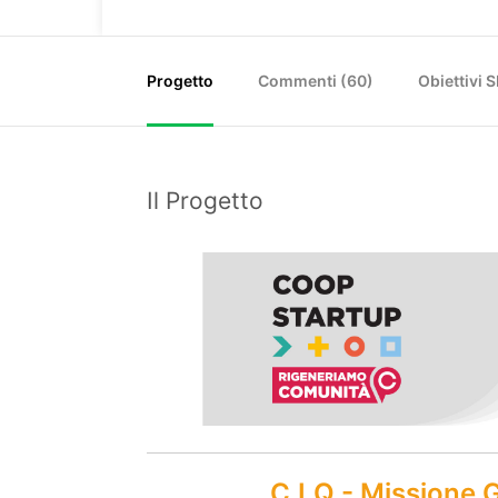
Progetto
Commenti (
60
)
Obiettivi 
Il Progetto
C.I.Q - Missione G