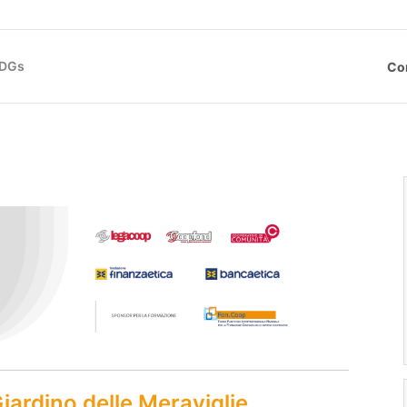
SDGs
Co
iardino delle Meraviglie