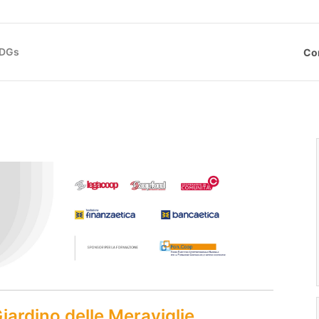
SDGs
Co
iardino delle Meraviglie