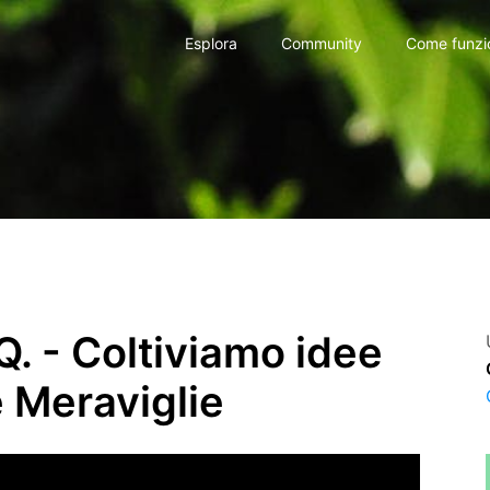
Esplora
Community
Come funzi
. - Coltiviamo idee
e Meraviglie