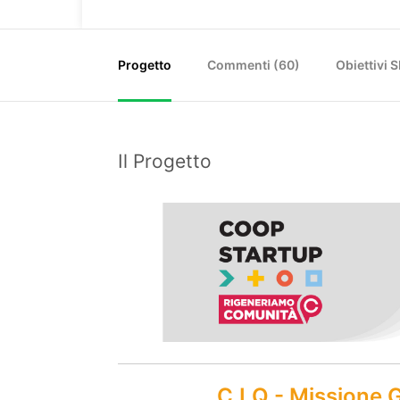
Progetto
Commenti (
60
)
Obiettivi 
Il Progetto
C.I.Q - Missione G