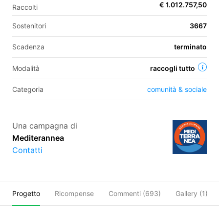
€ 1.012.757,50
Raccolti
Sostenitori
3667
EN
Scadenza
terminato
FR
Modalità
raccogli tutto
IT
ES
Categoria
comunità & sociale
Una campagna di
Mediterannea
Contatti
Progetto
Ricompense
Commenti (
693
)
Gallery (1)