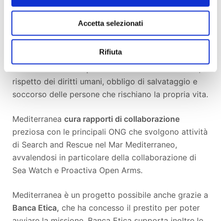
ed italiane che hanno sviluppato buone pratiche di
accoglienza e che si battono per impedire che la
Accetta selezionati
chiusura dei loro porti diventi la causa di una strage
continua sono la risposta più efficace, razionale ed
Rifiuta
importante alle politiche irrazionali e spesso illegali
dell’Italia e dell’Europa in materia di diritto di asilo,
rispetto dei diritti umani, obbligo di salvataggio e
soccorso delle persone che rischiano la propria vita.
Mediterranea
cura rapporti di collaborazione
preziosa con le principali ONG che svolgono attività
di Search and Rescue nel Mar Mediterraneo,
avvalendosi in particolare della collaborazione di
Sea Watch e Proactiva Open Arms.
Mediterranea è un progetto possibile anche grazie a
Banca Etica,
che ha concesso il prestito per poter
avviare la missione. Banca Etica supporta inoltre le