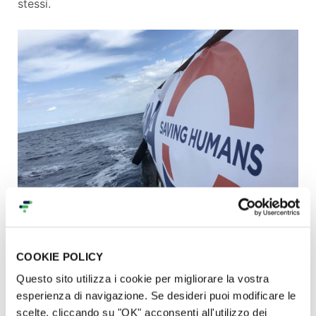
stessi.
COOKIE POLICY
L'obiettivo di questa campagna
Questo sito utilizza i cookie per migliorare la vostra
esperienza di navigazione. Se desideri puoi modificare le
L’obiettivo principale è
essere dove bisogna essere,
scelte, cliccando su "OK" acconsenti all'utilizzo dei