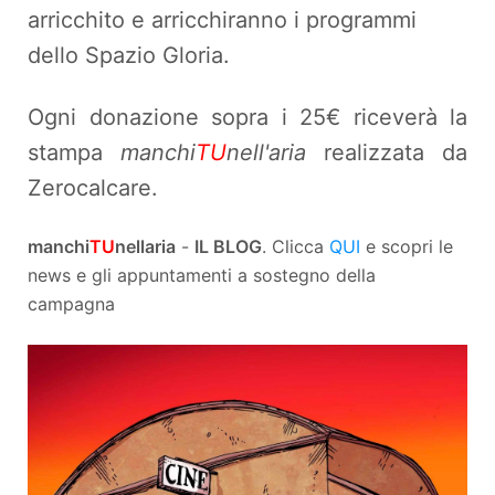
arricchito e arricchiranno i programmi
dello Spazio Gloria.
Ogni donazione sopra i 25€ riceverà la
stampa
manchi
TU
nell'aria
realizzata da
Zerocalcare.
manchi
TU
nellaria
-
IL BLOG
. Clicca
QUI
e scopri le
news e gli appuntamenti a sostegno della
campagna