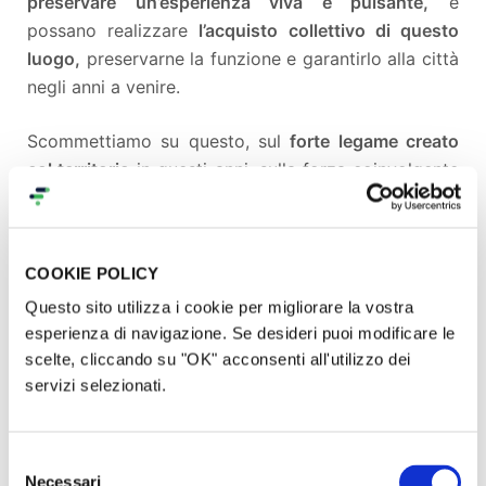
preservare un’esperienza viva e pulsante,
e
possano realizzare
l’acquisto collettivo di questo
luogo,
preservarne la funzione e garantirlo alla città
negli anni a venire.
Scommettiamo su questo, sul
forte legame creato
col territorio
in questi anni, sulla forza coinvolgente
di un progetto che mette al centro il
valore della
cultura
nella vita di una comunità e riprende il
tema
della mutualità
e del sentirsi
un noi nella società
COOKIE POLICY
dell’io dominante.
Un’operazione che definiamo di
Questo sito utilizza i cookie per migliorare la vostra
"azionariato popolare"
e che non è un atto di
esperienza di navigazione. Se desideri puoi modificare le
semplice resistenza ma che intende guardare al
scelte, cliccando su "OK" acconsenti all'utilizzo dei
futuro, per sviluppare al meglio le potenzialità dello
servizi selezionati.
spazio e farne sempre più un luogo di fruizione e
produzione culturale oltre che di incontro e
socialità.
Selezione
Necessari