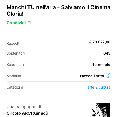
Manchi TU nell'aria - Salviamo il Cinema
Gloria!
EN
Condividi
FR
IT
ES
€ 70.672,00
Raccolti
Sostenitori
645
Scadenza
terminato
Modalità
raccogli tutto
Categoria
arte & cultura
Una campagna di
Circolo ARCI Xanadù