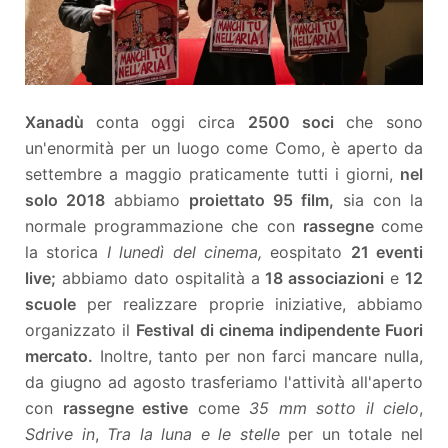
Xanadù
conta oggi circa
2500 soci
che sono
un'enormità per un luogo come Como, è aperto da
settembre a maggio praticamente tutti i giorni,
nel
solo 2018
abbiamo
proiettato 95 film,
sia con la
normale programmazione che con
rassegne
come
la storica
I lunedì del cinema,
e
ospitato
21 eventi
live;
abbiamo dato ospitalità a
18 associazioni
e
12
scuole
per realizzare proprie iniziative, abbiamo
organizzato il
Festival di cinema indipendente Fuori
mercato.
Inoltre, tanto per non farci mancare nulla,
da giugno ad agosto trasferiamo l'attività all'aperto
con
rassegne estive
come
35 mm sotto il cielo
,
Sdrive in
,
Tra la luna e le stelle
per un totale nel