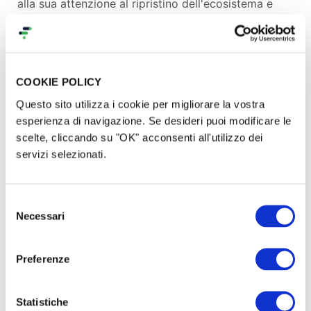
alla sua attenzione al ripristino dell'ecosistema e
alle pratiche agricole e rigenerative, Rocciaviva è un
progetto unico e pionieristico in Italia e rappresenta
un caso di studio di successo per le istituzioni locali
e nazionali. Il lavoro di Rocciaviva è stato
COOKIE POLICY
apprezzato nel corso degli anni e citato in diverse
Questo sito utilizza i cookie per migliorare la vostra
riviste, giornali e media (vedi elenco sotto):
esperienza di navigazione. Se desideri puoi modificare le
scelte, cliccando su "OK" acconsenti all'utilizzo dei
'MEZZOGIORNO ITALIA' – Canale RAI, “I giovani
servizi selezionati.
sono in movimento” (Di Igor Uboldi)
‘Corriere della Sera’,
“Siamo ritornati a Matera
Selezione
Necessari
per riforestare il nostro territorio”
del
https://www.permacultura-
consenso
transizione.com/
,“RIGENERA: Corso di
Preferenze
Progettazione in Permacultura a Matera”
RocciaViva - YouTube
- Short documentary,
Statistiche
“
REFOREST Matera's Land”