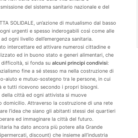
ismissione del sistema sanitario nazionale e del
FETTA SOLIDALE, un’azione di mutualismo dal basso
sogni urgenti e spesso inderogabili così come alle
ad ogni livello dell’emergenza sanitaria.
to intercettare ed attivare numerosi cittadine e
ilizzato ed in buono stato e generi alimentari, che
n difficoltà, si fonda su
alcuni principi condivisi
:
nzialismo fine a sé stesso ma nella costruzione di
o-aiuto e mutuo-sostegno tra le persone, in cui
à e tutti ricevono secondo i propri bisogni.
ella città ed ogni attivista si muove
o domicilio. Attraverso la costruzione di una rete
e l’idea che siano gli abitanti stessi dei quartieri
perare ed immaginare la città del futuro.
anitaria ha dato ancora più potere alla Grande
permercati, discount) che insieme all’industria