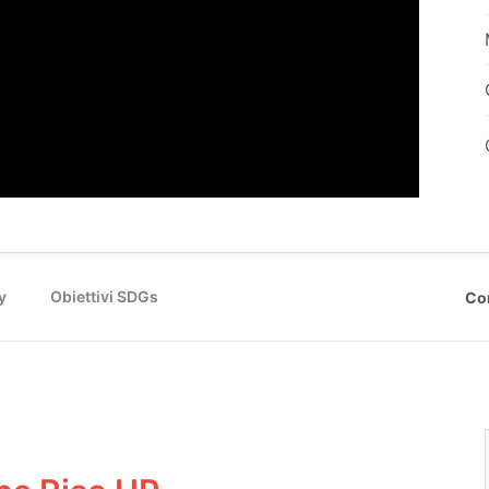
y
Obiettivi SDGs
Co