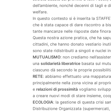
dell’ambiente, nonché decenni di tagli e d
welfare.
In questo contesto si è inserita la STAF
che è stata capace di dare riscontro a bi
tante mancanze nelle risposte date finora 
Questa nostra azione pratica, che ha sapu
cittadini, che hanno donato vestiario inut
sono state ridistribuiti a singoli e nuclei i
MUTUALISMO
: non crediamo nell’assiste
una
solidarietà liberatrice
basata sul mutu
ciascuno dà secondo le proprie possibilit
RETE
: abbiamo effettuato una mappatura d
principalmente nella zona vicina al propri
e
relazioni di prossimità
vogliamo sviluppar
a creare nuovi modi di stare insieme, coo
ECOLOGIA
: la gestione di questa crisi s
Distribuzione Organizzata (supermercati, i