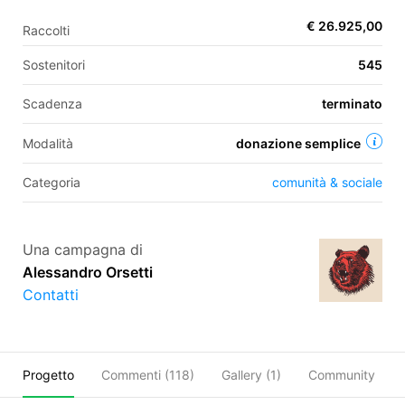
€ 26.925,00
Raccolti
EN
Sostenitori
545
FR
Scadenza
terminato
IT
ES
Modalità
donazione semplice
Categoria
comunità & sociale
Una campagna di
Alessandro Orsetti
Contatti
Progetto
Commenti (
118
)
Gallery (1)
Community