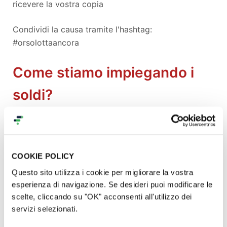
ricevere la vostra copia
Condividi la causa tramite l'hashtag:
#orsolottaancora
Come stiamo impiegando i
soldi?
Aprile 2020: purtroppo
le notizie sanitarie sulla
situazione della Siria del nordest
non ci
tranquillizzano, il bisogno di interventi legati alla
COOKIE POLICY
prevenzione e alla cura del coronavirus sul territorio
Questo sito utilizza i cookie per migliorare la vostra
e nei campi profughi è notevole. Ognuno può fornire
esperienza di navigazione. Se desideri puoi modificare le
un aiuto sia attraverso questo crowdfunding oppure
scelte, cliccando su "OK" acconsenti all'utilizzo dei
donando alla
Mezzaluna Rossa Kurdistan Italia
,
servizi selezionati.
specificando "aiuto emergenza coronavirus" nella