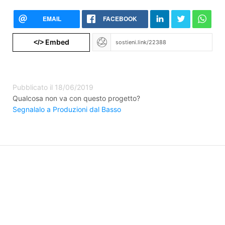
EMAIL
FACEBOOK
Embed
</>
Pubblicato il 18/06/2019
Qualcosa non va con questo progetto?
Segnalalo a Produzioni dal Basso
©2026 FolkFunding srl Benefit | VAT 08378490968
Termini e condizioni
|
Cookie policy
|
Privacy policy
Agente di pagamento autorizzato ACPR
REGAFI n. 72477 di
Lemonway