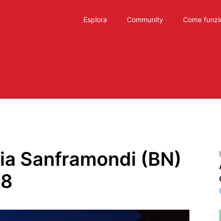
Esplora
Community
Come funzi
dia Sanframondi (BN)
18