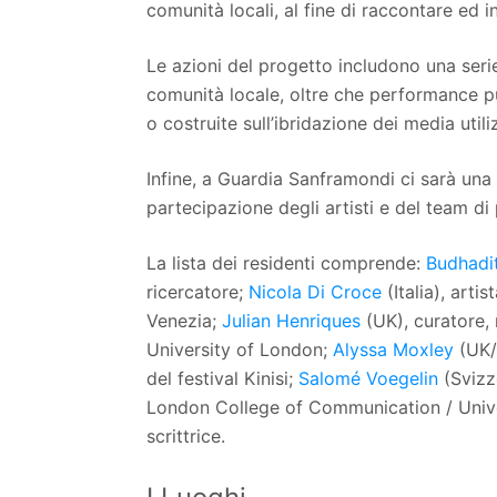
comunità locali, al fine di raccontare ed i
Le azioni del progetto includono una seri
comunità locale, oltre che performance pu
o costruite sull’ibridazione dei media utiliz
Infine, a Guardia Sanframondi ci sarà una 
partecipazione degli artisti e del team di
La lista dei residenti comprende:
Budhadi
ricercatore;
Nicola Di Croce
(Italia), arti
Venezia;
Julian Henriques
(UK), curatore, 
University of London;
Alyssa Moxley
(UK/G
del festival Kinisi;
Salomé Voegelin
(Svizze
London College of Communication / Unive
scrittrice.