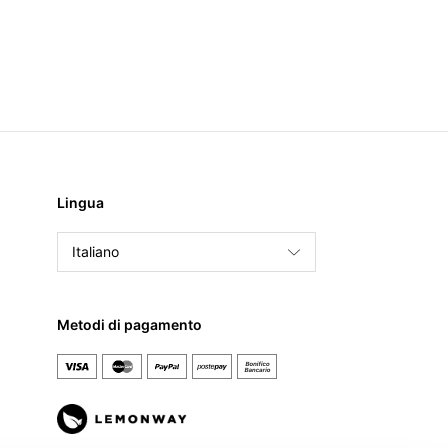
Lingua
Italiano
English
Français
Metodi di pagamento
Español