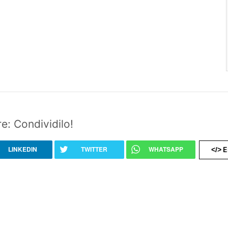
e: Condividilo!
LINKEDIN
TWITTER
WHATSAPP
E
</>