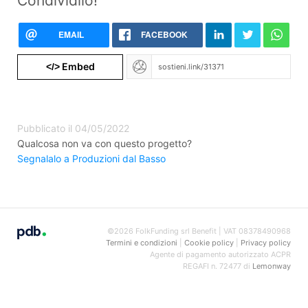
Condividilo!
EMAIL
FACEBOOK
Embed
</>
Pubblicato il 04/05/2022
Qualcosa non va con questo progetto?
Segnalalo a Produzioni dal Basso
©2026 FolkFunding srl Benefit | VAT 08378490968
Termini e condizioni
|
Cookie policy
|
Privacy policy
Agente di pagamento autorizzato ACPR
REGAFI n. 72477 di
Lemonway