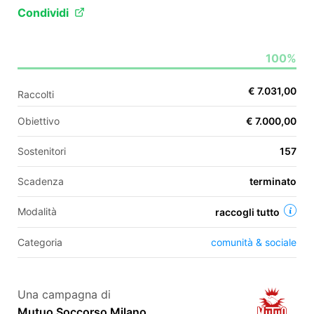
Condividi
EN
100%
FR
€ 7.031,00
Raccolti
IT
ES
Obiettivo
€ 7.000,00
Sostenitori
157
Scadenza
terminato
Modalità
raccogli tutto
Categoria
comunità & sociale
Una campagna di
Mutuo Soccorso Milano