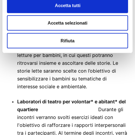
dei gruppi di supporto compiti: ogni gruppo
Accetta tutti
sarà composto da un massimo di 6 bambini
coetanei e ogni gruppo verrà seguito da almeno
Accetta selezionati
un volontario che assiste gli studenti nello
svolgimento dei compiti settimanali. Ogni mese
oltre alla regolare attività di supporto-compiti
Rifiuta
verranno organizzati dei laboratori ricreativi di
letture per bambini, in cui questi potranno
ritrovarsi insieme e ascoltare delle storie. Le
storie lette saranno scelte con l’obiettivo di
sensibilizzare i bambini su tematiche di
interesse sociale e ambientale.
Laboratori di teatro per volontar* e abitant* del
quartiere
Durante gli
incontri verranno svolti esercizi ideati con
l'obiettivo di rafforzare i rapporti interpersonali
tra i partecipanti. Al termine degli incontri, verrà