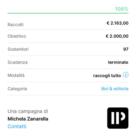
108%
EN
€ 2.163,00
Raccolti
FR
Obiettivo
€ 2.000,00
IT
ES
Sostenitori
97
Scadenza
terminato
Modalità
raccogli tutto
Categoria
libri & editoria
Una campagna di
Michela Zanarella
Contatti