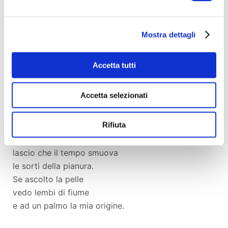
Sto nelle schiene verdi
della mia terra
dove la Brenta
Mostra dettagli
ha rami limpidi
e voci silenziose.
Accetta tutti
Mi è cresciuto in vena
quel docile orizzonte
Accetta selezionati
fragile di sole
e so dove hanno fermento
Rifiuta
le nuvole.
Legata ai vezzi del cielo
lascio che il tempo smuova
le sorti della pianura.
Se ascolto la pelle
vedo lembi di fiume
e ad un palmo la mia origine.