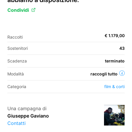
Condividi
EN
FR
€ 1.179,00
Raccolti
IT
ES
Sostenitori
43
Scadenza
terminato
Modalità
raccogli tutto
Categoria
film & corti
Una campagna di
Giuseppe Gaviano
Contatti