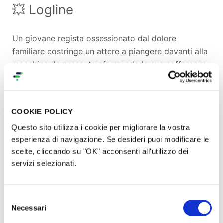
💥 Logline
Un giovane regista ossessionato dal dolore
familiare costringe un attore a piangere davanti alla
macchina da presa, trasformando la sua sofferenza
in un rituale grottesco e catartico.
🎭 Sinossi
COOKIE POLICY
Questo sito utilizza i cookie per migliorare la vostra
esperienza di navigazione. Se desideri puoi modificare le
Giuseppe è un giovane regista alle prese con un
scelte, cliccando su "OK" acconsenti all'utilizzo dei
corto personale. Vuole che l'attore pianga. Ma le
servizi selezionati.
lacrime non arrivano.
Il set diventa sempre più teso, finché una telefonata
lo frantuma: suo padre è morto. Giuseppe non si
Selezione
Necessari
ferma.
del
Il provino ricomincia, ma stavolta il confine tra
consenso