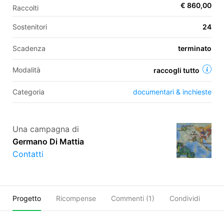
€ 860,00
Raccolti
Sostenitori
24
EN
Scadenza
terminato
FR
Modalità
raccogli tutto
IT
ES
Categoria
documentari & inchieste
Una campagna di
Germano Di Mattia
Contatti
Progetto
Ricompense
Commenti (
1
)
Condividi