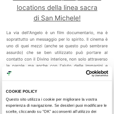
locations della linea sacra
di San Michele!
La via dell'Angelo è un film documentario, ma è
soprattutto un messaggio per lo spirito. Il cinema è
uno di quei mezzi (anche se questo può sembrare
assurdo) che se ben utilizzato può portare al
contatto con il Divino interiore, non solo attraverso
le parole, ma anche con l'aiuto delle immagini e
della musica e quindi delle emozioni. Per qualcuno
Dio ha smesso di duemila anni fa, in realtà,
sappiamo bene che è stato l'uomo che ha smesso
COOKIE POLICY
da tempo di ascoltarlo. Questa opera
filmica vuole ripercorrere la memoria storica del
Questo sito utilizza i cookie per migliorare la vostra
culto di San Michele Arcangelo in Europa, perché il
esperienza di navigazione. Se desideri puoi modificare le
scelte, cliccando su "OK" acconsenti all'utilizzo dei
suo messaggio possa giungere dritto al cuore.