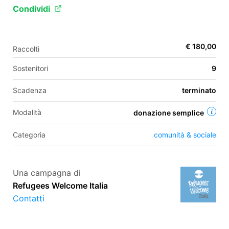
Condividi
EN
€ 180,00
Raccolti
FR
Sostenitori
9
IT
ES
Scadenza
terminato
Modalità
donazione semplice
Categoria
comunità & sociale
Una campagna di
Refugees Welcome Italia
Contatti