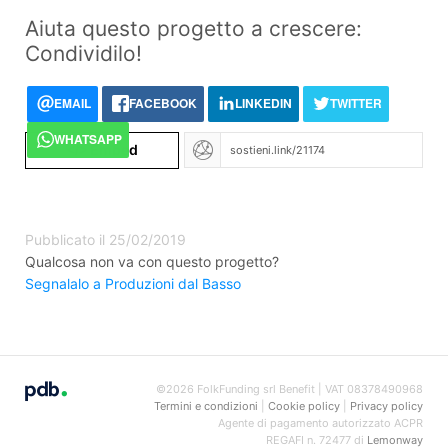
Aiuta questo progetto a crescere:
Condividilo!
EMAIL
FACEBOOK
LINKEDIN
TWITTER
WHATSAPP
Embed
</>
Pubblicato il 25/02/2019
Qualcosa non va con questo progetto?
Segnalalo a Produzioni dal Basso
©2026 FolkFunding srl Benefit | VAT 08378490968
Termini e condizioni
|
Cookie policy
|
Privacy policy
Agente di pagamento autorizzato ACPR
REGAFI n. 72477 di
Lemonway