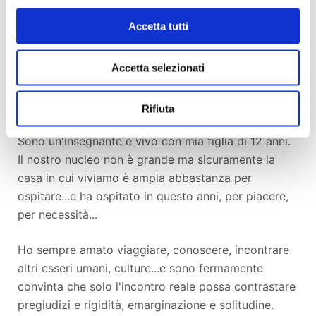
aiuto perché mentre aspetto il mio primo stipendio,
Accetta tutti
devo continuare a spostarmi per la città e
affrontare le mie piccole spese quotidiane non
Accetta selezionati
gravando sulla mia nuova famiglia.
Jane
Rifiuta
Sono un'insegnante e vivo con mia figlia di 12 anni.
Il nostro nucleo non è grande ma sicuramente la
casa in cui viviamo è ampia abbastanza per
ospitare...e ha ospitato in questo anni, per piacere,
per necessità...
Ho sempre amato viaggiare, conoscere, incontrare
altri esseri umani, culture...e sono fermamente
convinta che solo l'incontro reale possa contrastare
pregiudizi e rigidità, emarginazione e solitudine.