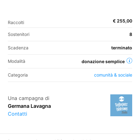
€ 255,00
Raccolti
EN
Sostenitori
8
FR
IT
ES
Scadenza
terminato
Modalità
donazione semplice
Categoria
comunità & sociale
Una campagna di
Germana Lavagna
Contatti