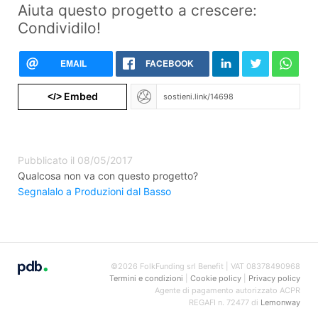
Aiuta questo progetto a crescere:
Condividilo!
EMAIL
FACEBOOK
Embed
</>
Pubblicato il 08/05/2017
Qualcosa non va con questo progetto?
Segnalalo a Produzioni dal Basso
©2026 FolkFunding srl Benefit | VAT 08378490968
Termini e condizioni
|
Cookie policy
|
Privacy policy
Agente di pagamento autorizzato ACPR
REGAFI n. 72477 di
Lemonway