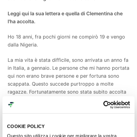
Leggi qui la sua lettera e quella di Clementina che
l'ha accolta.
Ho 18 anni, fra pochi giorni ne compirò 19 e vengo
dalla Nigeria.
La mia vita è stata difficile, sono arrivata un anno fa
in Italia, a gennaio. Le persone che mi hanno portata
qui non erano brave persone e per fortuna sono
scappata. Questo succede purtroppo a molte
ragazze. Fortunatamente sono stata subito accolta
in una comunità, dove ho alloggiato per tre giorni e
poi sono stata trasferita in un’altra dove ancora
vivo, lì mi sono inserita bene e ho anche frequentato
dei laboratori di pasticceria. Ho seguito sin da
COOKIE POLICY
subito dei corsi di italiano e sto frequentando la
Questo sito utilizza i cookie per migliorare la vostra