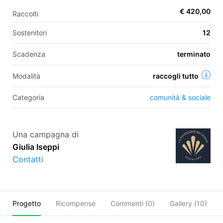
€ 420,00
Raccolti
Sostenitori
12
EN
Scadenza
terminato
FR
IT
ES
Modalità
raccogli tutto
Categoria
comunità & sociale
Una campagna di
Giulia Iseppi
Contatti
Progetto
Ricompense
Commenti (
0
)
Gallery (10)