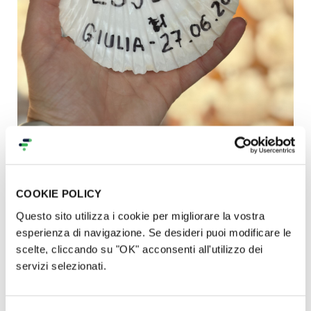
COOKIE POLICY
Perché Sostenere il Progetto
Questo sito utilizza i cookie per migliorare la vostra
esperienza di navigazione. Se desideri puoi modificare le
Sostenere La Postazione dell’Anima significa
scelte, cliccando su "OK" acconsenti all'utilizzo dei
contribuire alla creazione di uno spazio unico che
servizi selezionati.
possa accompagnare i pellegrini in un viaggio di
scoperta interiore.