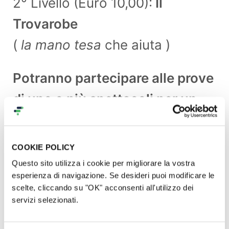
2° Livello (Euro 10,00):
Il
Trovarobe
(
la mano tesa
che aiuta )
Potranno partecipare alle prove
di uno o più spettacoli per un
max di 5 incontri online
e
avranno i loro nomi e cognomi
COOKIE POLICY
nella pagina Facebook "La
Questo sito utilizza i cookie per migliorare la vostra
esperienza di navigazione. Se desideri puoi modificare le
Lunga Prova" sotto la dicitura "I
scelte, cliccando su "OK" acconsenti all'utilizzo dei
servizi selezionati.
Trovarobe"