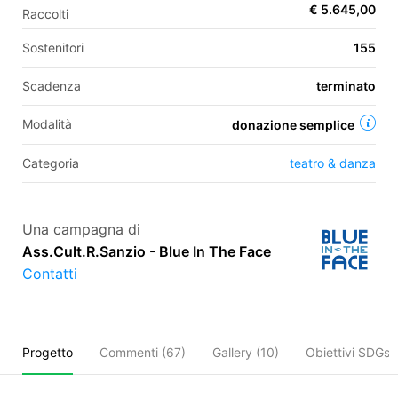
€ 5.645,00
Raccolti
Sostenitori
155
EN
Scadenza
terminato
FR
Modalità
donazione semplice
IT
ES
Categoria
teatro & danza
Una campagna di
Ass.Cult.R.Sanzio - Blue In The Face
Contatti
Progetto
Commenti (
67
)
Gallery (10)
Obiettivi SDGs