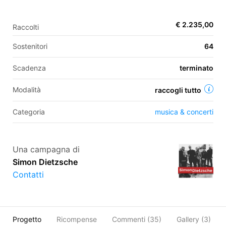
€ 2.235,00
Raccolti
EN
Sostenitori
64
FR
Scadenza
terminato
IT
ES
Modalità
raccogli tutto
Categoria
musica & concerti
Una campagna di
Simon Dietzsche
Contatti
Progetto
Ricompense
Commenti (
35
)
Gallery (3)