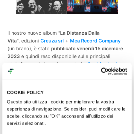
Il nostro nuovo album
"La Distanza Dalla
Vita"
, edizioni
Creuza srl
+
Mea Record Company
(un brano), è stato
pubblicato venerdì 15 dicembre
2023
e quindi reso disponibile sulle principali
piattaforme di streaming musicale:
Spotify
,
Apple
Music
,
Amazon Music
,
Deezer
e altre.
COOKIE POLICY
ASCOLTA su SPOTIFY
open.spotify.com/intl-
Questo sito utilizza i cookie per migliorare la vostra
it/track/5caEIP9Ho2mh9lynx8UTOE
esperienza di navigazione. Se desideri puoi modificare le
scelte, cliccando su "OK" acconsenti all'utilizzo dei
servizi selezionati.
Ma è nostra intenzione
stampare anche un numero
limitato di copie dell'album SU VINILE
.