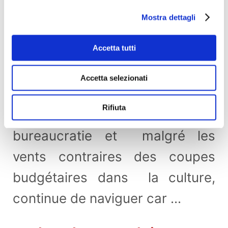
du sud au nord de la
Mostra dettagli
Méditerranée
Accetta tutti
Teatridimare
est un projet de
Accetta selezionati
théâtre itinérant qui, face aux
Rifiuta
turbulences et aux écueils de la
bureaucratie et malgré les
vents contraires des coupes
budgétaires dans la culture,
continue de naviguer car ...