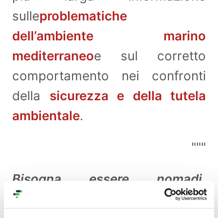
sulle
problematiche
dell’ambiente marino
mediterraneo
e sul corretto
comportamento nei confronti
della
sicurezza e della tutela
ambientale
.
"""
Bisogna essere nomadi,
attraversare le idee come si