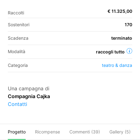
€ 11.325,00
Raccolti
EN
Sostenitori
170
FR
Scadenza
terminato
IT
ES
Modalità
raccogli tutto
Categoria
teatro & danza
Una campagna di
Compagnia Cajka
Contatti
Progetto
Ricompense
Commenti (
39
)
Gallery (5)