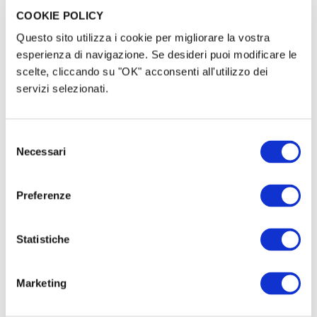
attraversano i paesi e le città.
COOKIE POLICY
Questo sito utilizza i cookie per migliorare la vostra
Francis Picabia
esperienza di navigazione. Se desideri puoi modificare le
scelte, cliccando su "OK" acconsenti all'utilizzo dei
Sostieni i Teatridimare e
servizi selezionati.
viaggia con noi!
Selezione
Necessari
del
info su:
www.teatridimare.com
consenso
Preferenze
Statistiche
Teatridimare 2016 |
Marketing
Méridien 9