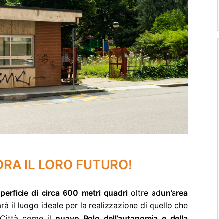
RA IL LORO FUTURO!
perficie di circa 600 metri quadri
oltre ad
un’area
arà il luogo ideale
per la realizzazione di quello che
 Città come il
nuovo Polo dell’autonomia e della