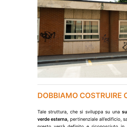
DOBBIAMO COSTRUIRE O
Tale struttura, che si sviluppa su una
su
verde esterna
,
pertinenziale all’edificio,
s
presto verrà definito e riconosciuto in