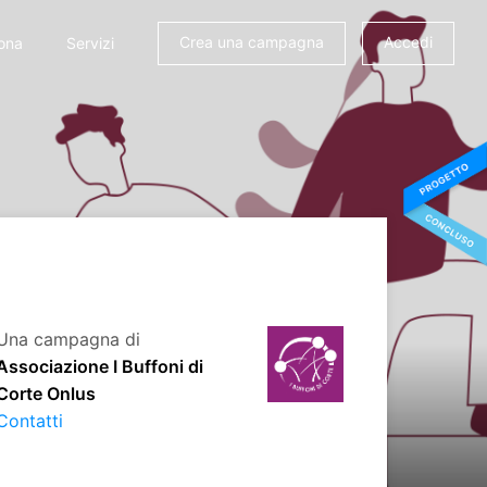
Crea una campagna
Accedi
ona
Servizi
Una campagna di
Associazione I Buffoni di
Corte Onlus
Contatti