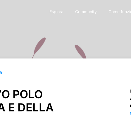
Esplora
Community
Come funzi
e
VO POLO
A E DELLA