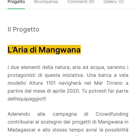
Progetto
Ricompense
Commenti (
9
)
Gallery (2)
C
Il Progetto
L’Aria di Mangwana
I due elementi della natura, aria ed acqua, saranno i
protagonisti di questa iniziativa. Una barca a vela
modello Altura 1101 navigherà nel Mar Tirreno a
partire dal mese di aprile 2020. Tu potresti far parte
dell’equipaggio!!!
Aderendo alla campagna di Crowdfunding
contribuirai al sostegno dei progetti di Mangwana in
Madagascar e allo stesso tempo avrai la possibilità