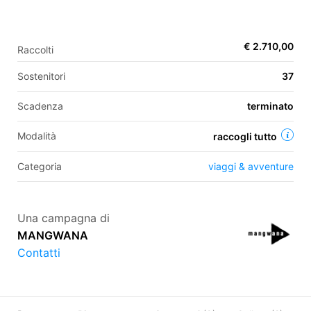
€ 2.710,00
Raccolti
EN
Sostenitori
37
FR
IT
ES
Scadenza
terminato
Modalità
raccogli tutto
Categoria
viaggi & avventure
Una campagna di
MANGWANA
Contatti