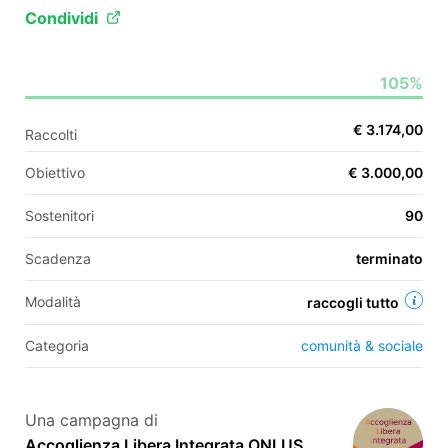
Condividi
EN
105%
FR
€ 3.174,00
Raccolti
IT
ES
Obiettivo
€ 3.000,00
Sostenitori
90
Scadenza
terminato
Modalità
raccogli tutto
Categoria
comunità & sociale
Una campagna di
Accoglienza Libera Integrata ONLUS