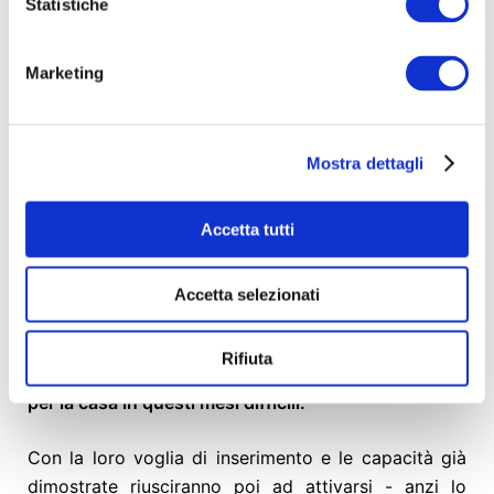
Statistiche
Marketing
Mostra dettagli
Accetta tutti
COSA PUOI FARE?
Accetta selezionati
Aiuta a coprire le spese di affitto per questi giovani
migranti per due
mesi. Con una piccola donazione
Rifiuta
insieme costruiremo un
fondo per coprire le spese
per la casa in questi mesi difficili.
Con la loro voglia di inserimento e le capacità già
dimostrate riusciranno poi ad attivarsi - anzi lo