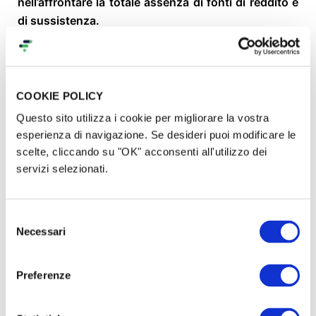
nell’affrontare la totale assenza di fonti di reddito e
di sussistenza.
L'emergenza Covid19 ha sospeso le vite di tutti, ma
per loro l’interruzione del lavoro significa
immediatamente perdita di una cosa fondamentale
COOKIE POLICY
per l’esistenza di chiunque:
la casa
.
Questo sito utilizza i cookie per migliorare la vostra
esperienza di navigazione. Se desideri puoi modificare le
Come in un beffardo e imprevedibile gioco dell’oca
scelte, cliccando su "OK" acconsenti all'utilizzo dei
in cui tanti passi avanti possono essere
servizi selezionati.
improvvisamente vanificati da una casella
imprevista che ti dice di tornare al via.
Selezione
Necessari
del
consenso
Preferenze