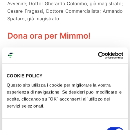
Avvenire; Dottor Gherardo Colombo, già magistrato;
Cesare Fragassi, Dottore Commercialista; Armando
Spataro, già magistrato.
Dona ora per Mimmo!
Chi sceglierà di partecipare a questa raccolta
fondi sarà coinvolto direttamente nel progetto
diventando
portavoce di un messaggio importante
di sostegno a un'idea di umanità piena e
COOKIE POLICY
accogliente.
Questo sito utilizza i cookie per migliorare la vostra
esperienza di navigazione. Se desideri puoi modificare le
Per chi voglia contribuire, nella misura che ritiene
scelte, cliccando su "OK" acconsenti all'utilizzo dei
opportuna, a questa raccolta fondi, può farlo con
servizi selezionati.
carta di credito, bonifico oppure Paypal. E'
possibile anche effettuare un bonifico diretto
Selezione
presso il nostro corrente dedicato utilizzado i