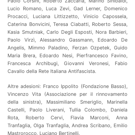
Paolo Corsini, Roberto Zaccaria, Marino Sinibaldi,
Lucio Romano, Luca Zevi, Gad Lerner, Domenico
Procacci, Luciana Littizzetto, Vinicio Capossela,
Caterina Bonvicini, Teresa Ciabatti, Roberto Sessa,
Kasia Smutniak, Carlo Degli Esposti, Nora Barbieri,
Paolo Virzì, Alessandro Gassmann, Edoardo De
Angelis, Mimmo Paladino, Ferzan Ozpetek, Guido
Maria Brera, Edoardo Nesi, Pierfrancesco Favino,
Francesca Archibugi, Giovanni Veronesi, Fabio
Cavallo della Rete Italiana Antifascista.
Altre adesioni: Franco Ippolito (Fondazione Basso),
Vincenzo Vita (Associazione per il rinnovamento
della sinistra), Massimiliano Smeriglio, Marinella
Castelli, Paolo Liverani, Tullia Colombo, Daniela
Rota, Roberto Cervi, Flavia Marconi, Anna
Tranfaglia, Olga Tranfaglia, Andrea Scribano, Emilio
Mastrorocco, Luciano Bertinelli.