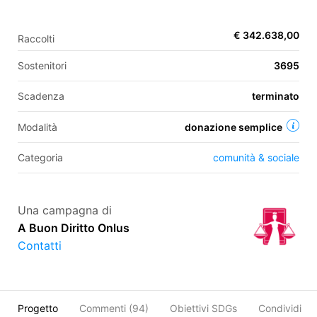
€ 342.638,00
Raccolti
EN
Sostenitori
3695
FR
Scadenza
terminato
IT
ES
Modalità
donazione semplice
Categoria
comunità & sociale
Una campagna di
A Buon Diritto Onlus
Contatti
Progetto
Commenti (
94
)
Obiettivi SDGs
Condividi