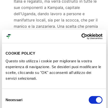
Italia e regalato, ma verrà costruito in tutte le
sue componenti a Kampala, capitale
dell'Uganda, dando lavoro a persone e
manifatture locali, sia per la scocca, che per il
manico e la zanzariera. Una scelta che premia
relazioni nate assieme alle persone locali,
trasferendo competenze e know-how tra l'Italia
e l'Uganda. Vuoi un esempio? Con KOKONO™
lavoreremo assieme alle istituzioni per iniziare a
COOKIE POLICY
definire un set minimo di sicurezza che possa
Questo sito utilizza i cookie per migliorare la vostra
evitare la commercializzazione di culle di bassa
esperienza di navigazione. Se desideri puoi modificare le
qualità e pericolose per i bambini.
Saremo un
scelte, cliccando su "OK" acconsenti all'utilizzo dei
mezzo per un fine davvero virtuoso!
servizi selezionati.
Supportare le madri e le comunità più fragili
>
KOKONO™ permetterà di sostenere le donne e
Selezione
le famiglie in difficoltà, permettendo di poter
Necessari
del
accudire il bambino anche quando dovranno
consenso
andare nelle piantagioni a lavorare, oppure