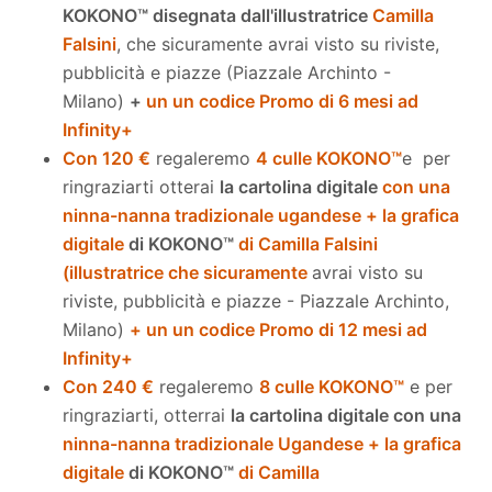
KOKONO™ disegnata dall'illustratrice
Camilla
Falsini
, che sicuramente avrai visto su riviste,
pubblicità e piazze (Piazzale Archinto -
Milano)
+
un
un codice Promo di 6 mesi ad
Infinity+
Con 120 €
regaleremo
4 culle KOKONO™
e per
ringraziarti otterai
la cartolina digitale
con una
ninna-nanna tradizionale ugandese + la grafica
digitale
di KOKONO™
di Camilla Falsini
(illustratrice che sicuramente
avrai visto su
riviste, pubblicità e piazze - Piazzale Archinto,
Milano)
+ un un codice Promo di 12 mesi ad
Infinity+
Con 240 €
regaleremo
8 culle KOKONO™
e per
ringraziarti, otterrai
la cartolina digitale con una
ninna-nanna tradizionale Ugandese + la grafica
digitale
di KOKONO™
di Camilla