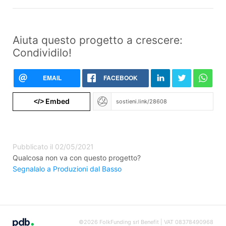
Aiuta questo progetto a crescere:
Condividilo!
EMAIL
FACEBOOK
Embed
</>
Pubblicato il 02/05/2021
Qualcosa non va con questo progetto?
Segnalalo a Produzioni dal Basso
©2026 FolkFunding srl Benefit | VAT 08378490968