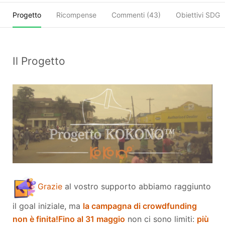
Progetto
Ricompense
Commenti (
43
)
Obiettivi SDGs
Il Progetto
Grazie
al vostro supporto abbiamo raggiunto
il goal iniziale, ma
la campagna di crowdfunding
non è finita!
Fino al 31 maggio
non ci sono limiti:
più