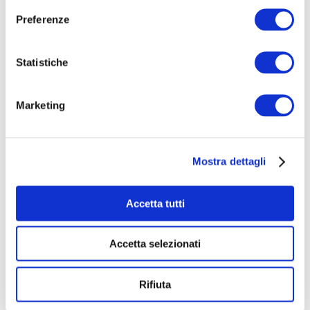
quando dovranno spostarsi su mezzi di
Preferenze
trasporto di fortuna
, lasciandolo in uno spazio
sicuro e protetto. Inoltre,
per la distribuzione di
Statistiche
KOKONO™ ci affideremo a donne
che
potranno presentarlo nei villaggi e nelle
Marketing
comunità, generando per loro un'
opportunità di
lavoro.
Mostra dettagli
Accetta tutti
Accetta selezionati
Rifiuta