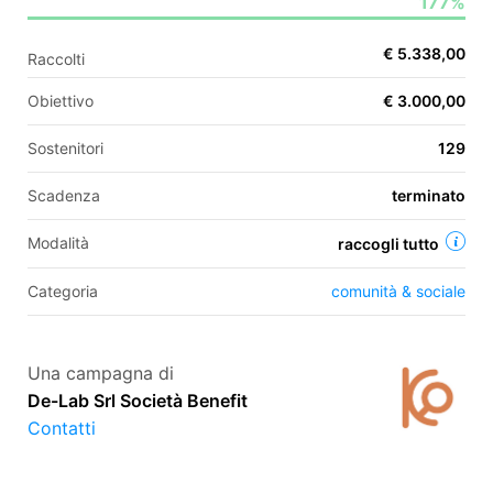
177%
€ 5.338,00
Raccolti
EN
Obiettivo
€ 3.000,00
FR
Sostenitori
129
IT
ES
Scadenza
terminato
Modalità
raccogli tutto
Categoria
comunità & sociale
Una campagna di
De-Lab Srl Società Benefit
Contatti