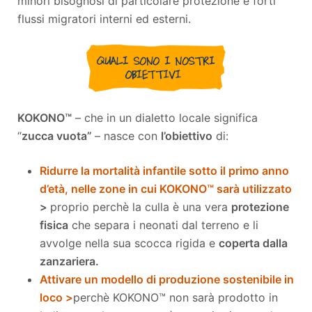
minori bisognosi di particolare protezione e forti
flussi migratori interni ed esterni.
KOKONO
™
– che in un dialetto locale significa
“
zucca vuota”
– nasce con
l’obiettivo
di:
Ridurre la mortalità infantile sotto il primo anno
d’età, nelle zone in cui KOKONO™ sarà utilizzato
>
proprio perchè la culla è una vera
protezione
fisica
che separa i neonati dal terreno e li
avvolge nella sua scocca rigida e
coperta dalla
zanzariera.
Attivare un modello di produzione sostenibile in
loco >
perchè KOKONO™ non sarà prodotto in