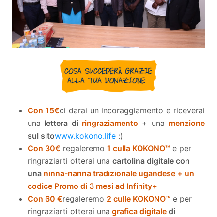
Con 15
€
ci darai un incoraggiamento e riceverai
una
lettera di
ringraziamento
+ una
menzione
sul sito
www.kokono.life
:)
Con 30
€
regaleremo
1 culla KOKONO™
e per
ringraziarti otterai una
cartolina digitale con
una
ninna-nanna tradizionale ugandese + un
codice Promo di 3 mesi ad Infinity+
Con 60 €
regaleremo
2 culle KOKONO™
e per
ringraziarti otterai una
grafica digitale
di