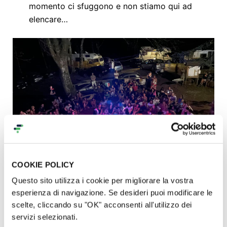
momento ci sfuggono e non stiamo qui ad
elencare…
COOKIE POLICY
Questo sito utilizza i cookie per migliorare la vostra
esperienza di navigazione. Se desideri puoi modificare le
scelte, cliccando su "OK" acconsenti all'utilizzo dei
Le istituzioni locali che ci ospitano riconoscono
servizi selezionati.
l’importanza e il valore sociale e ambientale di ciò