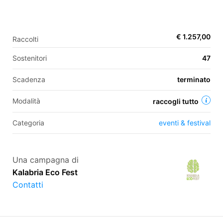
EN
€ 1.257,00
Raccolti
FR
Sostenitori
47
IT
ES
Scadenza
terminato
Modalità
raccogli tutto
Categoria
eventi & festival
Una campagna di
Kalabria Eco Fest
Contatti