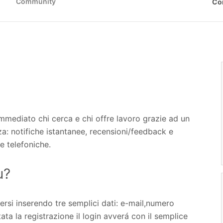
Community
Co
immediato chi cerca e chi offre lavoro grazie ad un
za: notifiche istantanee, recensioni/feedback e
e telefoniche.
u?
rsi inserendo tre semplici dati: e-mail,numero
ta la registrazione il login avverá con il semplice