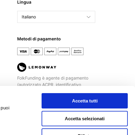
Lingua
Italiano
English
Français
Metodi di pagamento
Español
FolkFunding è agente di pagamento
(autorizzato ACPR, identificativo
REGAFI n. 72477) di
Lemonway
, Istituto
di Pagamento autorizzato dalla
Banca
Accetta tutti
di Francia
ad operare sul territorio
 puoi
italiano.
Accetta selezionati