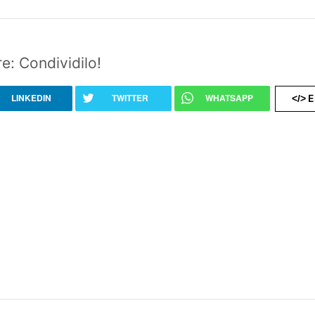
e: Condividilo!
LINKEDIN
TWITTER
WHATSAPP
E
</>