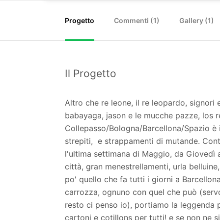
Progetto
Commenti (
1
)
Gallery (1)
Il Progetto
Altro che re leone, il re leopardo, signori
babayaga, jason e le mucche pazze, los re
Collepasso/Bologna/Barcellona/Spazio è in 
strepiti, e strappamenti di mutande. Contr
l'ultima settimana di Maggio, da Giovedì a
città, gran menestrellamenti, urla belluin
po' quello che fa tutti i giorni a Barcellon
carrozza, ognuno con quel che può (servon
resto ci penso io), portiamo la leggenda p
cartoni e cotillons per tutti! e se non ne