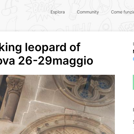
Esplora
Community
Come funzi
king leopard of
enova 26-29maggio