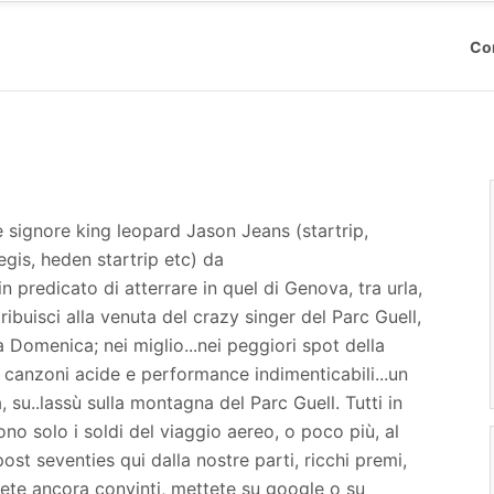
Co
 e signore king leopard Jason Jeans (startrip,
gis, heden startrip etc) da
predicato di atterrare in quel di Genova, tra urla,
ibuisci alla venuta del crazy singer del Parc Guell,
 Domenica; nei miglio...nei peggiori spot della
e, canzoni acide e performance indimenticabili...un
a, su..lassù sulla montagna del Parc Guell. Tutti in
o solo i soldi del viaggio aereo, o poco più, al
ost seventies qui dalla nostre parti, ricchi premi,
 siete ancora convinti, mettete su google o su