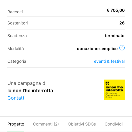
€ 705,00
Raccolti
EN
Sostenitori
26
FR
Scadenza
terminato
IT
ES
Modalità
donazione semplice
Categoria
eventi & festival
Una campagna di
Io non l'ho interrotta
Contatti
Progetto
Commenti (
2
)
Obiettivi SDGs
Condividi