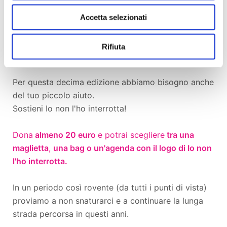
ammiccare ma prendere posizione, non ci piace
girare intorno ma guardare il pubblico dritto negli
Accetta selezionati
occhi. Senza la pretesa di essere esaustivi ma nella
certezza di essere (si spera) sempre interessanti e
Rifiuta
stimolanti.
Per questa decima edizione abbiamo bisogno anche
del tuo piccolo aiuto.
Sostieni Io non l'ho interrotta!
Dona
almeno 20 euro
e potrai scegliere
tra una
maglietta
,
una bag o un'agenda con il logo di Io non
l'ho interrotta.
In un periodo così rovente (da tutti i punti di vista)
proviamo a non snaturarci e a continuare la lunga
strada percorsa in questi anni.