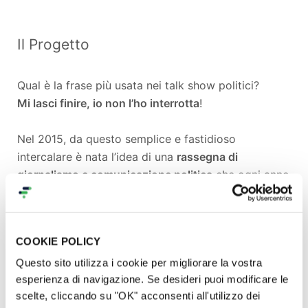
Il Progetto
Qual è la frase più usata nei talk show politici?
Mi lasci finire, io non l’ho interrotta
!
Nel 2015, da questo semplice e fastidioso
intercalare è nata l’idea di una
rassegna di
giornalismo e comunicazione politica
che ogni anno
nelle lunghe serate estive salentine ospita
monologhi, incontri
e
presentazioni di libri
.
COOKIE POLICY
Per festeggiare la
decima e ultima edizione
,
da
Questo sito utilizza i cookie per migliorare la vostra
martedì 2 a sabato 13 luglio
nel
Chiostro degli
esperienza di navigazione. Se desideri puoi modificare le
Agostiniani
a
Lecce,
ospiteremo
sette
scelte, cliccando su "OK" acconsenti all'utilizzo dei
appuntamenti
.