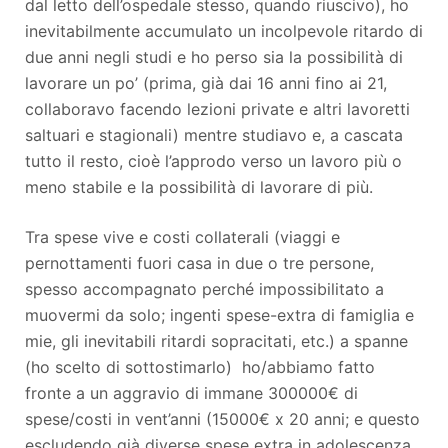
dal letto dell’ospedale stesso, quando riuscivo), ho
inevitabilmente accumulato un incolpevole ritardo di
due anni negli studi e ho perso sia la possibilità di
lavorare un po’ (prima, già dai 16 anni fino ai 21,
collaboravo facendo lezioni private e altri lavoretti
saltuari e stagionali) mentre studiavo e, a cascata
tutto il resto, cioè l’approdo verso un lavoro più o
meno stabile e la possibilità di lavorare di più.
Tra spese vive e costi collaterali (viaggi e
pernottamenti fuori casa in due o tre persone,
spesso accompagnato perché impossibilitato a
muovermi da solo; ingenti spese-extra di famiglia e
mie, gli inevitabili ritardi sopracitati, etc.) a spanne
(ho scelto di sottostimarlo) ho/abbiamo fatto
fronte a un aggravio di immane 300000€ di
spese/costi in vent’anni (15000€ x 20 anni; e questo
escludendo già diverse spese extra in adolescenza