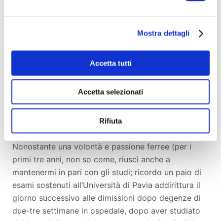
l'ho fatta comunque: sono arrivato dal 2022 ad
avere circa 1000€ di spese mensili per la salute
(con lo stipendio indecente di un insegnante
Mostra dettagli
italiano, senza eredità o rendite, e costo della vita di
un Paese come l’Italia. Anzi, molto peggio, di
Accetta tutti
Milano), con la frustrazione di ottenere solo vaghi e
provvisori palliativi dal dolore.
Accetta selezionati
In questi due decenni ho accumulato un’incalcolabile
perdita (settimane su settimane, mesi su mesi) di
Rifiuta
capacità di prima di studio poi di lavoro.
Nonostante una volontà e passione ferree (per i
primi tre anni, non so come, riuscì anche a
mantenermi in pari con gli studi; ricordo un paio di
esami sostenuti all’Università di Pavia addirittura il
giorno successivo alle dimissioni dopo degenze di
due-tre settimane in ospedale, dopo aver studiato