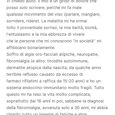
Vi chiedo aiuto. Il mio è un grido di dolore che
posso solo scrivere, perché mi fa male
qualsiasi movimento del viso (parlare, mangiare,
sorridere, ridere). La malattia mi ha ormai
tolto il proverbiale sorriso, la mia ilarità, bontà,
l'entusiasmo e la mia ebbrezza di vivere
che le persone che mi conoscono ‘’in società'' mi
affibbiano bonariamente.
Soffro di algie oro-facciali atipiche, neuropatie,
fibromialgia (e altro: tiroidite autoimmune,
dermatite atopica dalla nascita, da qualche anno
terribile reflusso causato da eccesso di
farmaci rifilatimi a raffica da 15-20 anni) e ho un
sistema endocrino-immunitario molto fragili. Tutto
questo mi ha reso la vita molto complicata,
soprattutto dai 16 anni in poi, sebbene la diagnosi
della fibromialgia, avvenuta solo a 30 anni, mi abbia
chiarito tutto un insieme di fatiche e altre