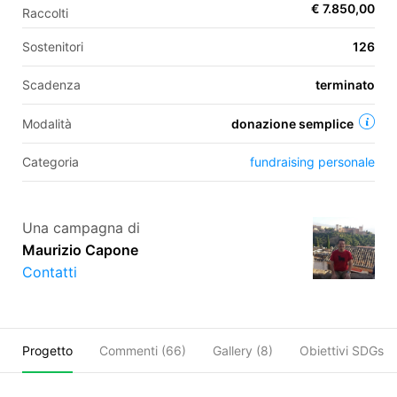
€ 7.850,00
Raccolti
Sostenitori
126
EN
Scadenza
terminato
FR
Modalità
donazione semplice
IT
ES
Categoria
fundraising personale
Una campagna di
Maurizio Capone
Contatti
Progetto
Commenti (
66
)
Gallery (8)
Obiettivi SDGs