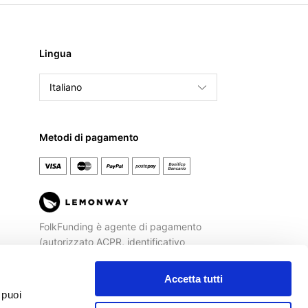
Lingua
Italiano
English
Français
Metodi di pagamento
Español
FolkFunding è agente di pagamento
(autorizzato ACPR, identificativo
REGAFI n. 72477) di
Lemonway
, Istituto
di Pagamento autorizzato dalla
Banca
Accetta tutti
di Francia
ad operare sul territorio
 puoi
italiano.