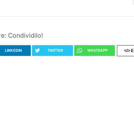
e: Condividilo!
LINKEDIN
TWITTER
WHATSAPP
E
</>