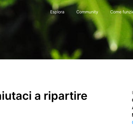
Esplora
Community
Come funzi
iutaci a ripartire