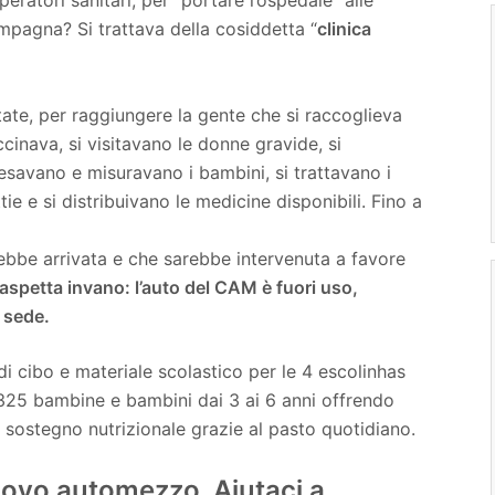
ratori sanitari, per “portare l’ospedale” alle
mpagna? Si trattava della cosiddetta “
clinica
tate, per raggiungere la gente che si raccoglieva
cinava, si visitavano le donne gravide, si
esavano e misuravano i bambini, si trattavano i
tie e si distribuivano le medicine disponibili. Fino a
ebbe arrivata e che sarebbe intervenuta a favore
 aspetta invano: l’auto del CAM è fuori uso,
 sede.
di cibo e materiale scolastico per le 4 escolinhas
325 bambine e bambini dai 3 ai 6 anni offrendo
sostegno nutrizionale grazie al pasto quotidiano.
uovo automezzo. Aiutaci a