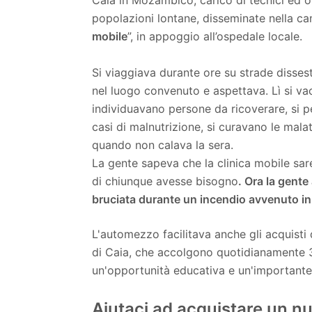
Caia in Mozambico, carico di tecnici ed ope
popolazioni lontane, disseminate nella ca
mobile
”, in appoggio all’ospedale locale.
Si viaggiava durante ore su strade disses
nel luogo convenuto e aspettava. Lì si vac
individuavano persone da ricoverare, si p
casi di malnutrizione, si curavano le malat
quando non calava la sera.
La gente sapeva che la clinica mobile sar
di chiunque avesse bisogno
. Ora la gente
bruciata durante un incendio avvenuto in
L'automezzo facilitava anche gli acquisti 
di Caia, che accolgono quotidianamente 
un'opportunità educativa e un'importante 
Aiutaci ad acquistare un n