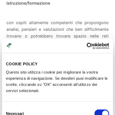
istruzione/formazione
con ospiti altamente competenti che propongono
analisi, pensieri e valutazioni che ben difficilmente
trovano o potrebbero trovare spazio nelle reti
televisive nazionali pubbliche/private e nella stampa
istituzionale.
Carlo Savegnago è un appassionato e instancabile
COOKIE POLICY
ricercatore di verità, nonché l’ideatore e conduttore
Questo sito utilizza i cookie per migliorare la vostra
del programma che è andato in onda, da novembre
esperienza di navigazione. Se desideri puoi modificare le
del 2015 fino a febbraio del 2018, su Telechiara e
scelte, cliccando su "OK" acconsenti all'utilizzo dei
TVA Vicenza (gruppo Videomedia) e su Serenissima
servizi selezionati.
TV (gruppo Canale Italia).
Selezione
FONDATORI IL VASO DI
Necessari
del