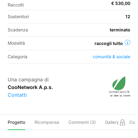
€ 530,00
Raccolti
Sostenitori
12
EN
Scadenza
terminato
FR
Modalità
raccogli tutto
IT
ES
Categoria
comunità & sociale
Una campagna di
CooNetwork A.p.s.
Contatti
Progetto
Ricompense
Commenti (
3
)
Gallery
Com