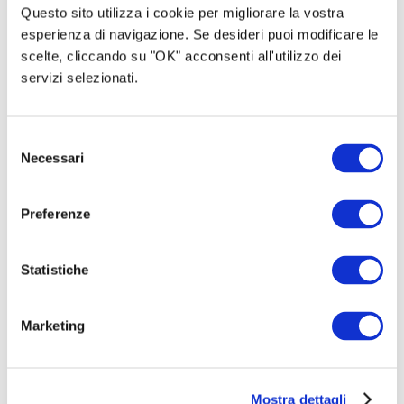
Questo sito utilizza i cookie per migliorare la vostra
esperienza di navigazione. Se desideri puoi modificare le
scelte, cliccando su "OK" acconsenti all'utilizzo dei
servizi selezionati.
Selezione
Necessari
del
consenso
Preferenze
80 laboratori artistici,
uno a settimana,
Statistiche
all'aperto, destinati a bambine, bambini,
ragazze e ragazzi dai 3 ai 12 anni. Laboratori
che, condotti da Antonio Catalano e dagli
Marketing
operatori del Gruppo Abele, si serviranno del
gioco come strumento di esplorazione dello
spazio. Da qui emergeranno le prime idee e le
Mostra dettagli