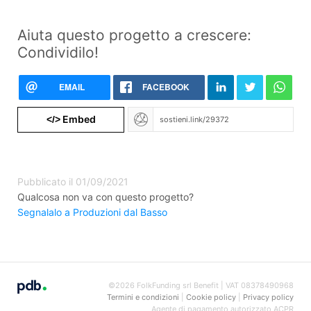
Aiuta questo progetto a crescere:
Condividilo!
EMAIL
FACEBOOK
Embed
</>
Pubblicato il 01/09/2021
Qualcosa non va con questo progetto?
Segnalalo a Produzioni dal Basso
©2026 FolkFunding srl Benefit | VAT 08378490968
Termini e condizioni
|
Cookie policy
|
Privacy policy
Agente di pagamento autorizzato ACPR