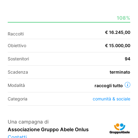
108%
EN
€ 16.245,00
Raccolti
FR
Obiettivo
€ 15.000,00
IT
ES
Sostenitori
94
Scadenza
terminato
Modalità
raccogli tutto
Categoria
comunità & sociale
Una campagna di
Associazione Gruppo Abele Onlus
Contatti