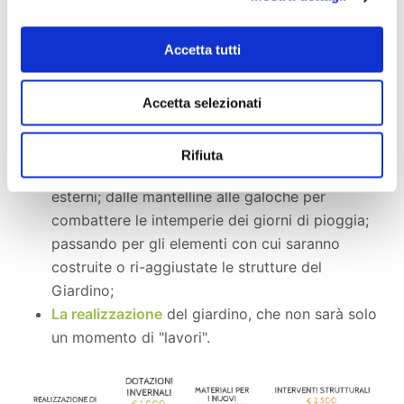
nuove esigenze;
Momenti di partecipazione e discussione,
che,
Accetta tutti
forti della conoscenza degli spazi, porteranno
bambini e ragazzi a ridisegnare il Giardino,
proponendo gli interventi e i nuovi allestimenti;
Accetta selezionati
Acquisto dei materiali necessari per lo
svolgimento delle attività
e per la costruzione
Rifiuta
delle installazioni: dalle tettoie alle stufe da
esterni; dalle mantelline alle galoche per
combattere le intemperie dei giorni di pioggia;
passando per gli elementi con cui saranno
costruite o ri-aggiustate le strutture del
Giardino;
La realizzazione
del giardino, che non sarà solo
un momento di "lavori".