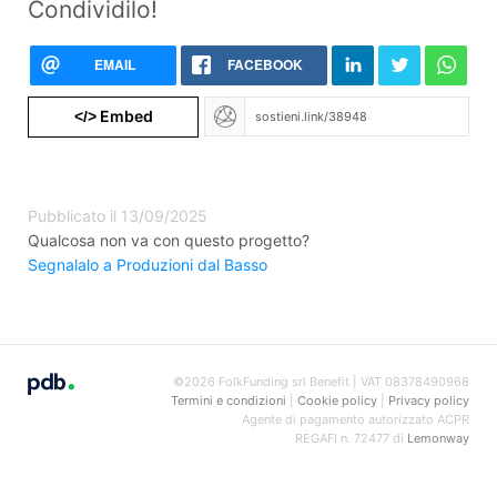
Condividilo!
EMAIL
FACEBOOK
Embed
</>
Pubblicato il 13/09/2025
Qualcosa non va con questo progetto?
Segnalalo a Produzioni dal Basso
©2026 FolkFunding srl Benefit | VAT 08378490968
Termini e condizioni
|
Cookie policy
|
Privacy policy
Agente di pagamento autorizzato ACPR
REGAFI n. 72477 di
Lemonway