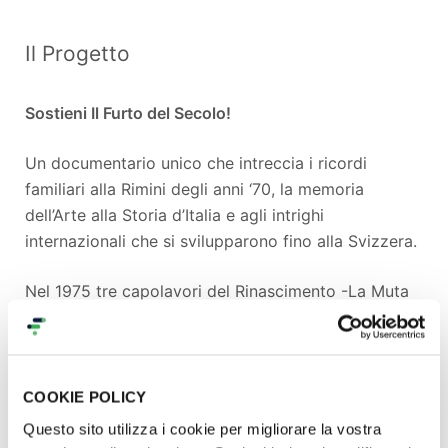
Il Progetto
Sostieni Il Furto del Secolo!
Un documentario unico che intreccia i ricordi
familiari alla Rimini degli anni ‘70, la memoria
dell’Arte alla Storia d’Italia e agli intrighi
internazionali che si svilupparono fino alla Svizzera.
Nel 1975 tre capolavori del Rinascimento -La Muta
di Raffaello, La Flagellazione e la Madonna di
Senigallia di Piero della Francesca- furono trafugati
a Urbino.
COOKIE POLICY
Mezzo secolo dopo, i nipoti dell’antiquario Maurizio
Questo sito utilizza i cookie per migliorare la vostra
Balena, figura chiave nel recupero dei dipinti,