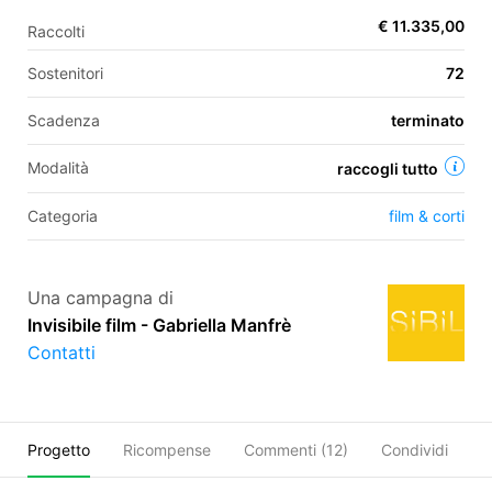
€ 11.335,00
Raccolti
Sostenitori
72
EN
Scadenza
terminato
FR
IT
ES
Modalità
raccogli tutto
Categoria
film & corti
Una campagna di
Invisibile film - Gabriella Manfrè
Contatti
Progetto
Ricompense
Commenti (
12
)
Condividi