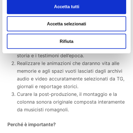
Un territorio che diventa protagonista
: Rimini,
Accetta tutti
Urbino, le bische clandestine e le colline romagnole
sono il cuore pulsante del nostro racconto.
Accetta selezionati
Con il tuo sostegno ci aiuterai a
:
Rifiuta
Ultimare le riprese con i protagonisti della
storia e i testimoni dell’epoca.
Realizzare le animazioni che daranno vita alle
memorie e agli spazi vuoti lasciati dagli archivi
audio e video accuratamente selezionati da TG,
giornali e reportage storici.
Curare la post-produzione, il montaggio e la
colonna sonora originale composta interamente
da musicisti romagnoli.
Perché è importante?