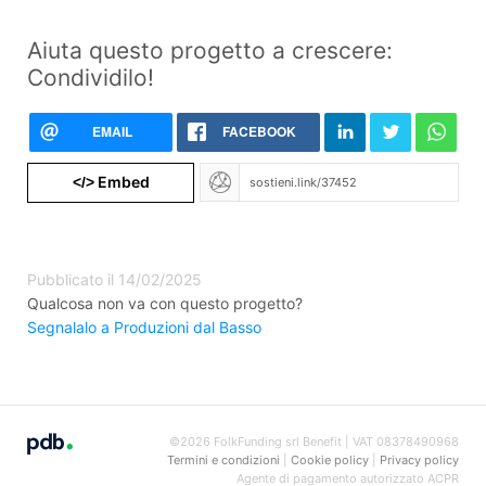
Aiuta questo progetto a crescere:
Condividilo!
EMAIL
FACEBOOK
Embed
</>
Pubblicato il 14/02/2025
Qualcosa non va con questo progetto?
Segnalalo a Produzioni dal Basso
©2026 FolkFunding srl Benefit | VAT 08378490968
Termini e condizioni
|
Cookie policy
|
Privacy policy
Agente di pagamento autorizzato ACPR