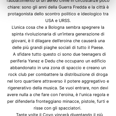
l’abbattimento di un aereo civile in circostanze poco
chiare: sono gli anni della Guerra Fredda e la città è
protagonista dello scontro politico e ideologico tra
USA e URSS.
L’unica cosa che a Bologna sembra spegnere la
spinta rivoluzionaria di un’intera generazione di
giovani, è il dilagare dell’eroina che causerà una
delle più grandi piaghe sociali di tutto il Paese.
A sfidare tutto questo ci sono due teenagers di
periferia Yanez e Dedu che occupano un edificio
abbandonato in una zona di spaccio e creano un
rock club per combattere la distribuzione di droga
nel loro quartiere attraverso il potere aggregativo e
rigenerativo della musica. Se vuoi entrare, non devi
avere nulla a che fare con l'eroina, è l'unica regola e
per difenderla fronteggiano minacce, pistole, furti e
risse con gli spacciatori.
Tante volte il Covo vincerà diventando il più