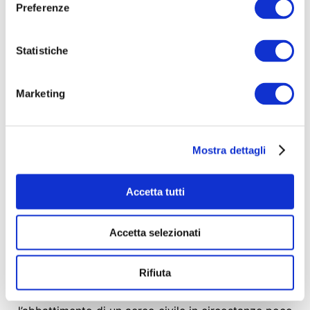
Preferenze
fisico che emotivo. Per questo il nostro primo
lungometraggio documentario non poteva che
essere la storia del Covo: il rock club più longevo
Statistiche
d'Europa, il luogo in cui ci siamo conosciute,
abbiamo esordito e da cui sono passati i più grandi
Marketing
nomi della musica alternativa e underground degli
ultimi 45 anni.
Mostra dettagli
Sostieni il progetto e compari nei titoli di coda.
I fondi qui raccolti, infatti, contribuiranno alla
Accetta tutti
produzione del film.
Accetta selezionati
Una storia che dura dal 1980. In quell'anno, infatti
Bologna è amministrata dal Partito Comunista ed è
Rifiuta
invasa dalla violenza. Rivolte studentesche sedate
nel sangue, terribili attacchi terroristici, depistaggi,