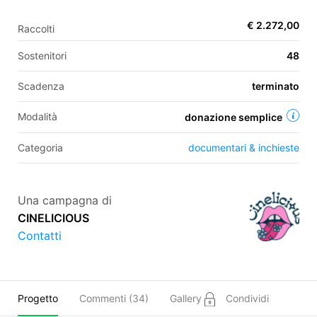
€ 2.272,00
Raccolti
EN
Sostenitori
48
FR
Scadenza
terminato
IT
ES
Modalità
donazione semplice
Categoria
documentari & inchieste
Una campagna di
CINELICIOUS
Contatti
Progetto
Commenti (
34
)
Gallery
Condividi