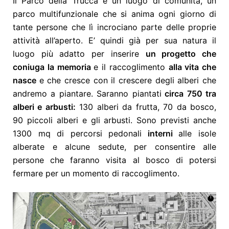
Il Parco della Trucca è un luogo di comunità, un
parco multifunzionale che si anima ogni giorno di
tante persone che lì incrociano parte delle proprie
attività all’aperto. E’ quindi già per sua natura il
luogo più adatto per inserire
un progetto che
coniuga la memoria
e il raccoglimento
alla vita che
nasce
e che cresce con il crescere degli alberi che
andremo a piantare. Saranno piantati
circa 750 tra
alberi e arbusti:
130 alberi da frutta, 70 da bosco,
90 piccoli alberi e gli arbusti. Sono previsti anche
1300 mq di percorsi pedonali
interni
alle isole
alberate e alcune sedute, per consentire alle
persone che faranno visita al bosco di potersi
fermare per un momento di raccoglimento.