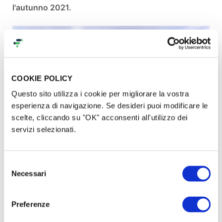
l'autunno 2021.
COOKIE POLICY
Questo sito utilizza i cookie per migliorare la vostra
esperienza di navigazione. Se desideri puoi modificare le
scelte, cliccando su "OK" acconsenti all'utilizzo dei
servizi selezionati.
Di cosa abbiamo bisogno
Selezione
Il progetto prevede un costo complessivo di
€
Necessari
del
250.000.
L'intervento sarà in parte finanziato dal
consenso
Comune di Bergamo,
in parte
dall'Associazione
Preferenze
Comuni Virtuosi,
in parte da alcuni
sponsor locali e
nazionali.