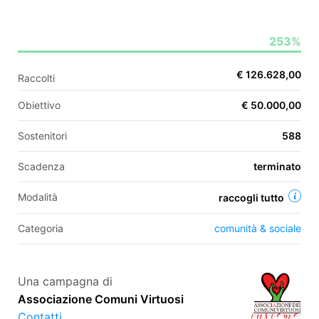
253%
EN
€ 126.628,00
Raccolti
FR
Obiettivo
€ 50.000,00
IT
ES
Sostenitori
588
Scadenza
terminato
Modalità
raccogli tutto
Categoria
comunità & sociale
Una campagna di
Associazione Comuni Virtuosi
Contatti