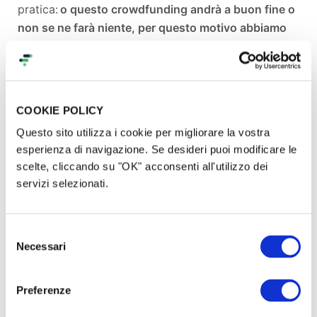
pratica:
o questo crowdfunding andrà a buon fine o
non se ne farà niente, per questo motivo abbiamo
veramente bisogno del tuo aiuto per raccogliere
32.000 euro e sbloccare il finanziamento del
Comune di Milano.
Solo così il nostro sogno potrà diventare realtà!
COOKIE POLICY
Questo sito utilizza i cookie per migliorare la vostra
esperienza di navigazione. Se desideri puoi modificare le
scelte, cliccando su "OK" acconsenti all'utilizzo dei
servizi selezionati.
Selezione
Necessari
del
consenso
Preferenze