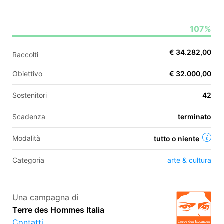
107%
EN
€ 34.282,00
Raccolti
FR
Obiettivo
€ 32.000,00
IT
ES
Sostenitori
42
Scadenza
terminato
Modalità
tutto o niente
Categoria
arte & cultura
Una campagna di
Terre des Hommes Italia
Contatti