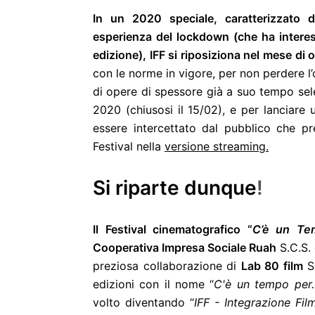
In un 2020 speciale, caratterizzato 
esperienza del lockdown (che ha interess
edizione), IFF si riposiziona nel mese di 
con le norme in vigore, per non perdere l
di opere di spessore già a suo tempo sele
2020 (chiusosi il 15/02), e per lanciare 
essere intercettato dal pubblico che pre
Festival nella
versione streaming.
Si riparte dunque
!
Il Festival cinematografico “
C’è un Tem
Cooperativa Impresa Sociale Ruah
S.C.S. 
preziosa collaborazione di
Lab 80 film
So
edizioni con il nome “
C'è un tempo per..
volto diventando “
IFF - Integrazione Film