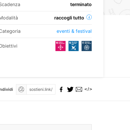
Scadenza
terminato
Modalità
raccogli tutto
Categoria
eventi & festival
Obiettivi
</>
ndividi