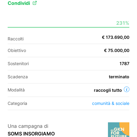
Condividi
EN
231%
FR
€ 173.690,00
Raccolti
IT
ES
Obiettivo
€ 75.000,00
Sostenitori
1787
Scadenza
terminato
Modalità
raccogli tutto
Categoria
comunità & sociale
Una campagna di
SOMS INSORGIAMO