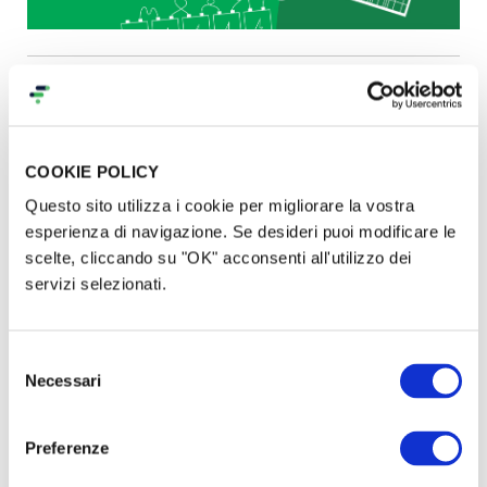
Produrremmo pannelli
fotovoltaici, batterie
COOKIE POLICY
e cargo-bike a ridotto impatto
Questo sito utilizza i cookie per migliorare la vostra
esperienza di navigazione. Se desideri puoi modificare le
ecologico
scelte, cliccando su "OK" acconsenti all'utilizzo dei
servizi selezionati.
Chi ha elaborato il piano?
Selezione
Necessari
del
Il
collettivo di fabbrica dell’ex GKN
, ricercatori e
consenso
ricercatrici solidali di tutta Italia e attivisti/e di
Preferenze
organizzazioni (
Co.Mu.net-Officine Corsare
,
Autogestione in Movimento - Fuori Mercato
,
Rete