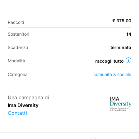
€ 375,00
Raccolti
EN
Sostenitori
14
FR
IT
ES
Scadenza
terminato
Modalità
raccogli tutto
Categoria
comunità & sociale
Una campagna di
Ima Diversity
Contatti