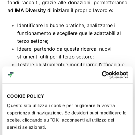
fondi raccolti, grazie alle donazioni, permetteranno
ad
IMA Diversity
di iniziare il proprio lavoro e:
Identificare le buone pratiche, analizzarne il
funzionamento e scegliere quelle adattabili al
terzo settore;
Ideare, partendo da questa ricerca, nuovi
strumenti utili per il terzo settore;
Testare gli strumenti e monitorarne l’efficacia e
Realizzare una campagna divulgativa,
graficamente efficace insieme a dei
professionisti, perchè crediamo che i contenuti
debbano essere comunicati nel modo migliore
COOKIE POLICY
possibile.
Questo sito utilizza i cookie per migliorare la vostra
esperienza di navigazione. Se desideri puoi modificare le
scelte, cliccando su "OK" acconsenti all'utilizzo dei
servizi selezionati.