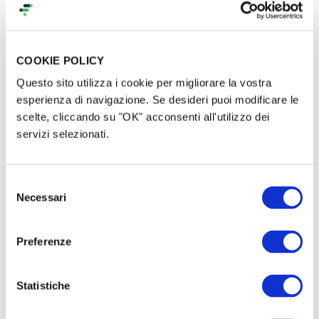
COOKIE POLICY
Questo sito utilizza i cookie per migliorare la vostra
esperienza di navigazione. Se desideri puoi modificare le
scelte, cliccando su "OK" acconsenti all'utilizzo dei
servizi selezionati.
Missione rinnovamento
Selezione
Necessari
del
Desideriamo abbattere alcune pareti per
ampliare la
consenso
sala
, sostituire il pavimento di linoleum con un
caldo
parquet in legno
, migliorare
l'illuminazione e
Preferenze
rinnovare il bagno e i mobili
.
Statistiche
Il costo totale stimato di queste migliorie è di circa
18.000 euro
, e il vostro contributo è fondamentale