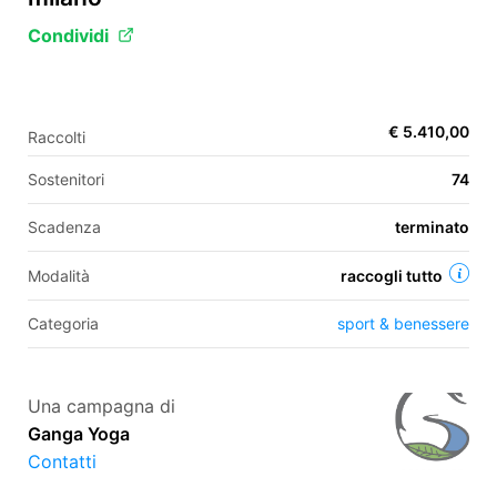
Condividi
EN
FR
€ 5.410,00
Raccolti
IT
ES
Sostenitori
74
Scadenza
terminato
Modalità
raccogli tutto
Categoria
sport & benessere
Una campagna di
Ganga Yoga
Contatti