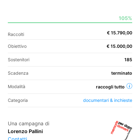
105%
EN
€ 15.790,00
Raccolti
FR
Obiettivo
€ 15.000,00
IT
ES
Sostenitori
185
Scadenza
terminato
Modalità
raccogli tutto
Categoria
documentari & inchieste
Una campagna di
Lorenzo Pallini
Contatti