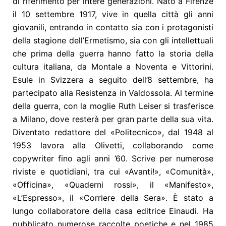
di riferimento per intere generazioni. Nato a Firenze
il 10 settembre 1917, vive in quella città gli anni
giovanili, entrando in contatto sia con i protagonisti
della stagione dell’Ermetismo, sia con gli intellettuali
che prima della guerra hanno fatto la storia della
cultura italiana, da Montale a Noventa e Vittorini.
Esule in Svizzera a seguito dell’8 settembre, ha
partecipato alla Resistenza in Valdossola.
Al termine
della guerra, con la moglie Ruth Leiser si trasferisce
a Milano, dove resterà per gran parte della sua vita.
Diventato redattore del «Politecnico», dal 1948 al
1953 lavora alla Olivetti, collaborando come
copywriter fino agli anni ’60. Scrive per numerose
riviste e quotidiani, tra cui «Avanti!», «Comunità»,
«Officina», «Quaderni rossi», il «Manifesto»,
«L’Espresso», il «Corriere della Sera». È stato a
lungo collaboratore della casa editrice Einaudi. Ha
pubblicato numerose raccolte poetiche e nel 1985