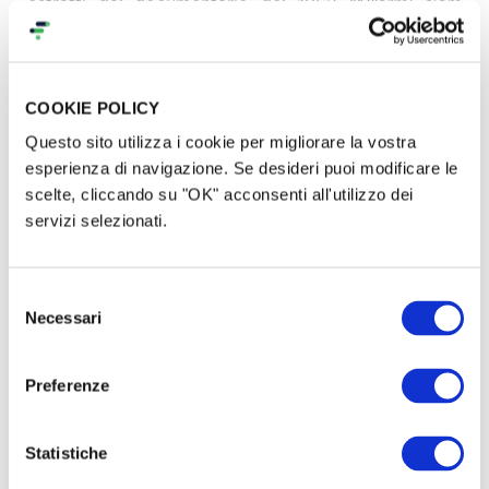
estratti dal documentario del 1962
“All’armi siam
fascisti!”
di Lino Del Fra, Cecilia Mangini e Lino
Micciché (Fortini fu autore del bellissimo testo
guida del film); ma anche immagini di una vecchia
COOKIE POLICY
libreria inglese bombardata, dove alcuni reduci
Questo sito utilizza i cookie per migliorare la vostra
cercano ostinatamente tra le macerie testimonianze
esperienza di navigazione. Se desideri puoi modificare le
utili da recuperare e salvare.
scelte, cliccando su "OK" acconsenti all'utilizzo dei
servizi selezionati.
Selezione
Necessari
del
consenso
Preferenze
Statistiche