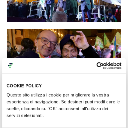
COOKIE POLICY
Questo sito utilizza i cookie per migliorare la vostra
esperienza di navigazione. Se desideri puoi modificare le
https://youtu.be/KITd0X91hhE
scelte, cliccando su "OK" acconsenti all'utilizzo dei
servizi selezionati.
https://youtu.be/VxLHEsqSkFc