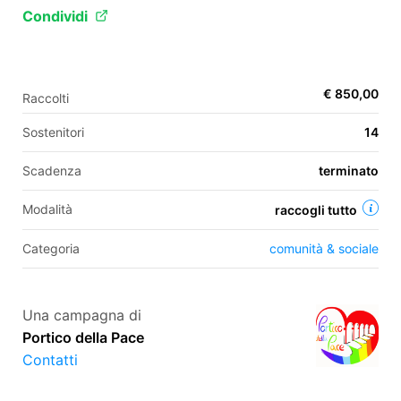
Condividi
EN
€ 850,00
Raccolti
FR
Sostenitori
14
IT
ES
Scadenza
terminato
Modalità
raccogli tutto
Categoria
comunità & sociale
Una campagna di
Portico della Pace
Contatti