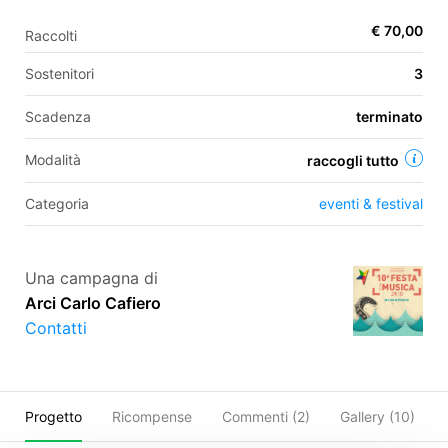
€ 70,00
Raccolti
EN
Sostenitori
3
FR
Scadenza
terminato
IT
ES
Modalità
raccogli tutto
Categoria
eventi & festival
Una campagna di
Arci Carlo Cafiero
Contatti
Progetto
Ricompense
Commenti (
2
)
Gallery (10)