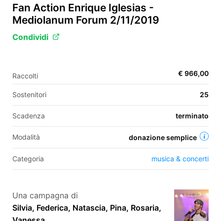
Fan Action Enrique Iglesias -
Mediolanum Forum 2/11/2019
EN
Condividi
FR
€ 966,00
IT
ES
Raccolti
Sostenitori
25
Scadenza
terminato
Modalità
donazione semplice
Categoria
musica & concerti
Una campagna di
Silvia, Federica, Natascia, Pina, Rosaria,
Vanessa