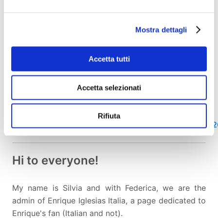
bonifico bancario.
Mostra dettagli
Abbiamo
bisogno di voi
adesso più che mai, per
realizzare tutto questo. Mi raccomando,
DONATE E
CONDIVIDETE CON TUTTI I VOSTRI AMICI
Accetta tutti
Grazie!
Accetta selezionati
Segui anche il nostro gruppo
Rifiuta
FB:
https://www.facebook.com/groups/231725688182
Hi to everyone!
My name is Silvia and with Federica, we are the
admin of Enrique Iglesias Italia, a page dedicated to
Enrique's fan (Italian and not).