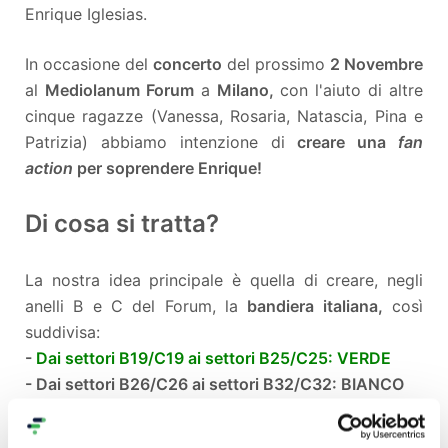
Enrique Iglesias.
In occasione del
concerto
del prossimo
2 Novembre
al
Mediolanum Forum
a
Milano,
con l'aiuto di altre
cinque ragazze (Vanessa, Rosaria, Natascia, Pina e
Patrizia) abbiamo intenzione di
creare una
fan
action
per soprendere Enrique!
Di cosa si tratta?
La nostra idea principale è quella di creare, negli
anelli B e C del Forum, la
bandiera italiana,
così
suddivisa:
-
Dai settori B19/C19 ai settori B25/C25: VERDE
- Dai settori B26/C26 ai settori B32/C32: BIANCO
- Dai settori B7/C7 ai settori B1/C1: ROSSO