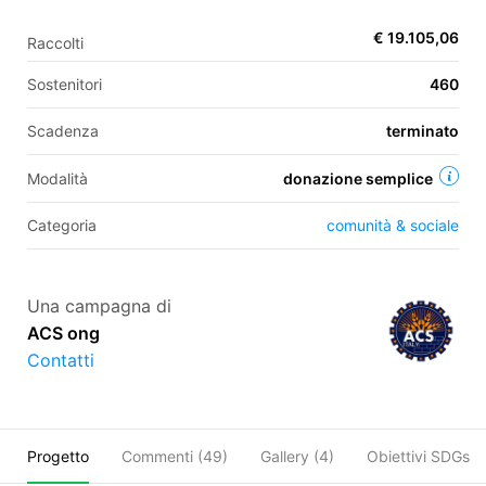
€ 19.105,06
Raccolti
EN
Sostenitori
460
FR
Scadenza
terminato
IT
ES
Modalità
donazione semplice
Categoria
comunità & sociale
Una campagna di
ACS ong
Contatti
Progetto
Commenti (
49
)
Gallery (4)
Obiettivi SDGs