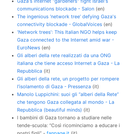
Gaza's internet "gardeners" fight Israel's
communications blockade -
Salon
(en)
The ingenious ‘network tree’ defying Gaza's
connectivity blockade -
GlobalVoices
(en)
'Network trees': This Italian NGO helps keep
Gaza connected to the Internet amid war -
EuroNews
(en)
Gli alberi della rete realizzati da una ONG
italiana che tiene acceso Internet a Gaza -
La
Repubblica
(it)
Gli alberi della rete, un progetto per rompere
l’isolamento di Gaza -
Pressenza
(it)
Manolo Luppichini: suoi gli “alberi della Rete”
che tengono Gaza collegata al mondo -
La
Repubblica (beautiful minds)
(it)
I bambini di Gaza tornano a studiare nelle
tende-scuola: “Così ricominciamo a educare i
nostri figli” -
fanpage.it
(it)