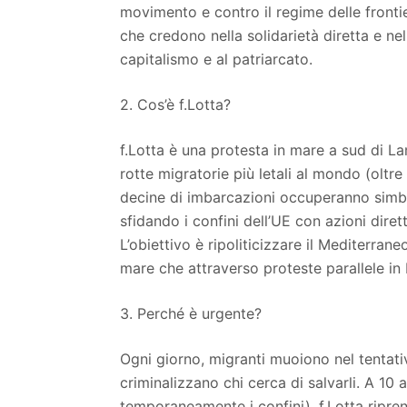
movimento e contro il regime delle frontie
che credono nella solidarietà diretta e nel
capitalismo e al patriarcato.
2. Cos’è f.Lotta?
f.Lotta è una protesta in mare a sud di L
rotte migratorie più letali al mondo (oltr
decine di imbarcazioni occuperanno simbo
sfidando i confini dell’UE con azioni dire
L’obiettivo è ripoliticizzare il Mediterran
mare che attraverso proteste parallele in
3. Perché è urgente?
Ogni giorno, migranti muoiono nel tentativ
criminalizzano chi cerca di salvarli. A 10 
temporaneamente i confini), f.Lotta ripren