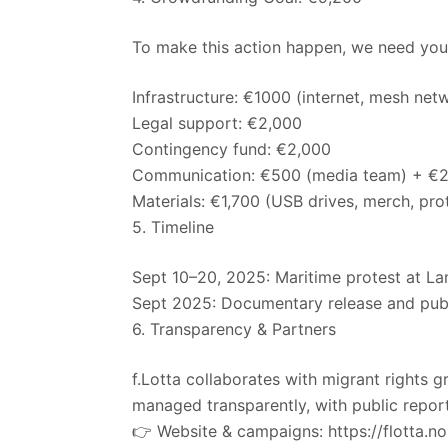
To make this action happen, we need your
Infrastructure: €1000 (internet, mesh netwo
Legal support: €2,000
Contingency fund: €2,000
Communication: €500 (media team) + €2
Materials: €1,700 (USB drives, merch, prot
5. Timeline
Sept 10–20, 2025: Maritime protest at L
Sept 2025: Documentary release and publ
6. Transparency & Partners
f.Lotta collaborates with migrant rights g
managed transparently, with public report
👉 Website & campaigns: https://flotta.n