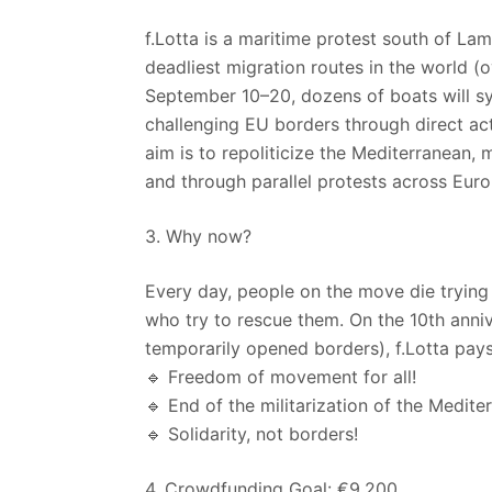
f.Lotta is a maritime protest south of L
deadliest migration routes in the world 
September 10–20, dozens of boats will s
challenging EU borders through direct act
aim is to repoliticize the Mediterranean,
and through parallel protests across Euro
3. Why now?
Every day, people on the move die trying 
who try to rescue them. On the 10th anni
temporarily opened borders), f.Lotta pays
🔹 Freedom of movement for all!
🔹 End of the militarization of the Medite
🔹 Solidarity, not borders!
4. Crowdfunding Goal: €9,200