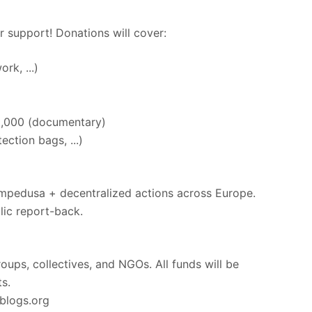
 support! Donations will cover:
rk, ...)
,000 (documentary)
ection bags, ...)
ampedusa + decentralized actions across Europe.
ic report-back.
roups, collectives, and NGOs. All funds will be
s.
oblogs.org