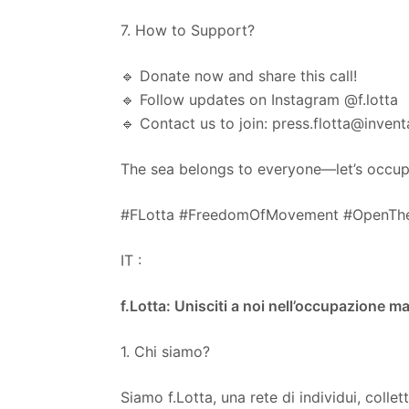
7. How to Support?
🔹 Donate now and share this call!
🔹 Follow updates on Instagram @f.lotta
🔹 Contact us to join: press.flotta@inventa
The sea belongs to everyone—let’s occupy
#FLotta #FreedomOfMovement #OpenTh
IT :
f.Lotta: Unisciti a noi nell’occupazione ma
1. Chi siamo?
Siamo f.Lotta, una rete di individui, collet