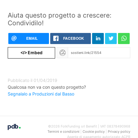
Aiuta questo progetto a crescere:
Condividilo!
EMAIL
FACEBOOK
Embed
</>
Pubblicato il 01/04/2019
Qualcosa non va con questo progetto?
Segnalalo a Produzioni dal Basso
©2026 FolkFunding srl Benefit | VAT 08378490968
Termini e condizioni
|
Cookie policy
|
Privacy policy
Agente di pagamento autorizzato ACPR