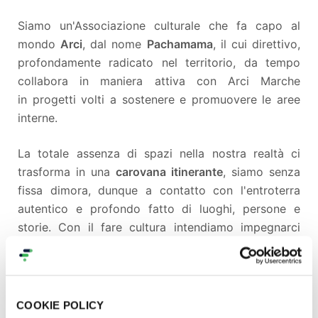
Siamo un'Associazione culturale che fa capo al
mondo
Arci
, dal nome
Pachamama
, il cui direttivo,
profondamente radicato nel territorio, da tempo
collabora in maniera attiva con Arci Marche
in progetti volti a sostenere e promuovere le aree
interne.
La totale assenza di spazi nella nostra realtà ci
trasforma in una
carovana itinerante
, siamo senza
fissa dimora, dunque a contatto con l'entroterra
autentico e profondo fatto di luoghi, persone e
storie. Con il fare cultura intendiamo impegnarci
nella
costruzione di un luogo ideale
, a vocazione
solidale e di partecipazione dal basso
.
Cosa faremo
COOKIE POLICY