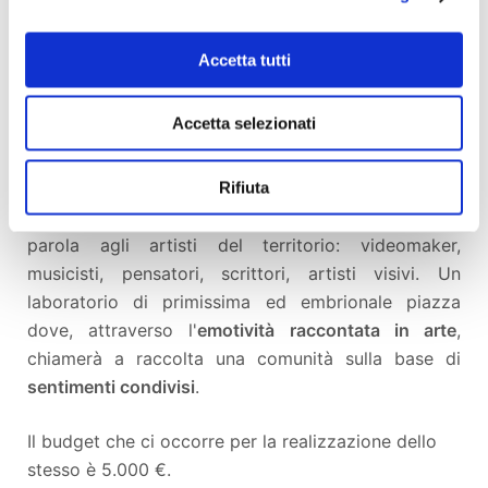
Da Giugno a Settembre:
festival audiovisivo,
concerti e presentazioni letterarie
.
Accetta tutti
In questa prima fase si tenderà a sviluppare il
Accetta selezionati
concetto di laborialità. Un momento in cui si
sviluppa una riflessione attraverso l'arte. Uno
stimolo alla visionarietà che, dalla declinazione delle
Rifiuta
tematiche scaturite dall'evento sismico, dia la
parola agli artisti del territorio: videomaker,
musicisti, pensatori, scrittori, artisti visivi. Un
laboratorio di primissima ed embrionale piazza
dove, attraverso l'
emotività raccontata in arte
,
chiamerà a raccolta una comunità sulla base di
sentimenti condivisi
.
Il budget che ci occorre per la realizzazione dello
stesso è 5.000 €.