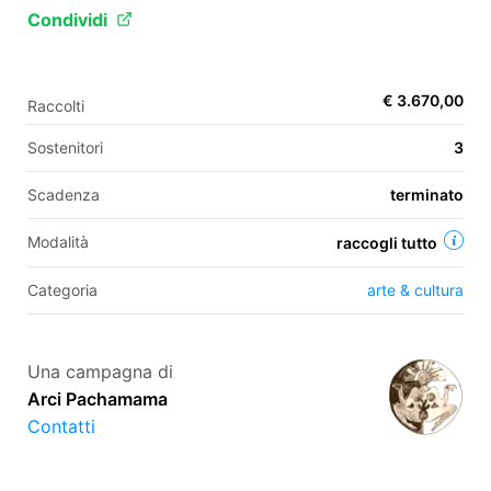
Condividi
EN
€ 3.670,00
Raccolti
FR
Sostenitori
3
IT
ES
Scadenza
terminato
Modalità
raccogli tutto
Categoria
arte & cultura
Una campagna di
Arci Pachamama
Contatti