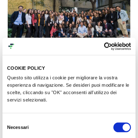
COOKIE POLICY
Il nostro progetto: Epic Fail
Questo sito utilizza i cookie per migliorare la vostra
esperienza di navigazione. Se desideri puoi modificare le
Riteniamo che il fallimento, al contrario di quello che
scelte, cliccando su "OK" acconsenti all'utilizzo dei
ci viene spesso trasmesso, sia uno degli step
servizi selezionati.
fondamentali per raggiungere i nostri obiettivi e
realizzare le nostre idee imprenditoriali. Il network
Selezione
di Culturit, quindi, si propone con Epic Fail di offrire
Necessari
del
ai giovani studenti una
visione differente da quella
consenso
tradizionale
: