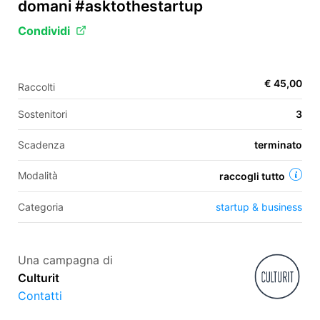
domani #asktothestartup
Condividi
EN
FR
€ 45,00
Raccolti
IT
ES
Sostenitori
3
Scadenza
terminato
Modalità
raccogli tutto
Categoria
startup & business
Una campagna di
Culturit
Contatti