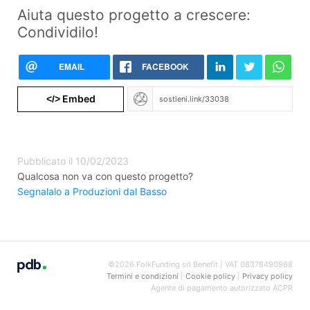
Aiuta questo progetto a crescere:
Condividilo!
EMAIL
FACEBOOK
Embed
</>
Pubblicato il 10/02/2023
Qualcosa non va con questo progetto?
Segnalalo a Produzioni dal Basso
©2026 FolkFunding srl Benefit | VAT 08378490968
Termini e condizioni
|
Cookie policy
|
Privacy policy
Agente di pagamento autorizzato ACPR
REGAFI n. 72477 di
Lemonway