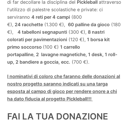
di far decollare la disciplina del
Pickleball
attraverso
l'utilizzo di palestre scolastiche e private: ci
serviranno
4 reti per 4 campi
(800
€),
24 racchette
(1.300 €),
60 palline da gioco
(180
€),
4 tabelloni segnapunti
(300 €),
8 nastri
colorati per pavimentazioni
(120 €),
1 borsa kit
primo soccorso
(100 €)
1 carrello
portapalline
,
2
lavagne magnetiche, 1 desk, 1 roll-
up, 2 bandiere a goccia, ecc.
(700 €).
I nominativi di coloro che faranno delle donazioni al
nostro progetto saranno indicati su una targa
esposta al campo di gioco per rendere onore a chi
ha dato fiducia al progetto Pickleball!!!
FAI LA TUA DONAZIONE