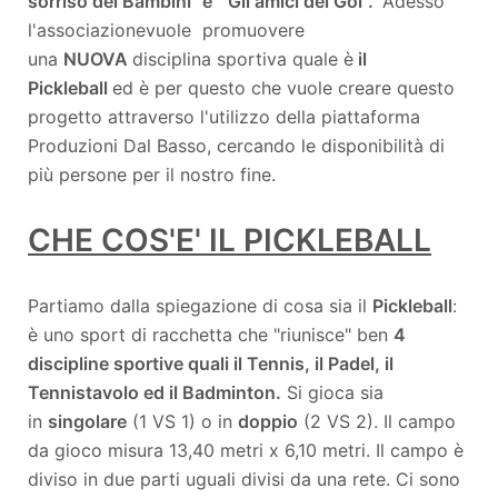
sorriso dei Bambini" e "Gli amici del Gol".
Adesso
l'associazionevuole promuovere
una
NUOVA
disciplina sportiva quale è
il
Pickleball
ed è per questo che vuole creare questo
progetto attraverso l'utilizzo della piattaforma
Produzioni Dal Basso, cercando le disponibilità di
più persone per il nostro fine.
CHE COS'E' IL PICKLEBALL
Partiamo dalla spiegazione di cosa sia il
Pickleball
:
è uno sport di racchetta che "riunisce" ben
4
discipline sportive quali il Tennis, il Padel, il
Tennistavolo ed il Badminton.
Si gioca sia
in
singolare
(1 VS 1) o in
doppio
(2 VS 2). Il campo
da gioco misura 13,40 metri x 6,10 metri. Il campo è
diviso in due parti uguali divisi da una rete. Ci sono