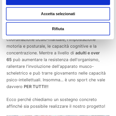
riguardo per far partecipare in massa la gente e
farla divertire in questo campo, dando la possibilità
Accetta selezionati
di praticare uno sport sano e di aggregazione.
Rifiuta
Il
Pickleball
a livello
giovanile
sviluppa la
coordinazione oculo-manuale, l'impostazione
motoria e posturale, le capacità cognitive e la
concentrazione. Mentre a livello di
adulti e over
65
può aumentare la resistenza dell'organismo,
rallentare l'involuzione dell'apparato musco-
scheletrico e può trarre giovamento nelle capacità
psico-intellettuali. Insomma... è uno sport che vale
davvero
PER TUTTI
!!!
Ecco perché chiediamo un sostegno concreto
affinché sia possibile realizzare il nostro progetto!