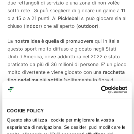
due rettangoli di servizio e una zona di non volèe
sotto rete. Si può scegliere di giocare un game a 11
o a 15 o a 21 punti. Al
Pickleball
si può giocare sia al
chiuso (
indoor
) che all'aperto (
outdoor
).
La
nostra idea è quella di promuovere
qui in Italia
questo sport molto diffuso e giocato negli Stati
Uniti d'America, dove addirittura nel 2022 è stato
praticato da più di 36 milioni di persone! E' un gioco
molto divertente e viene giocato con una
racchetta
tipo padel ma più sottile
(solitamente in fibra di
carbonio o di grafite o di vetro) e con una
pallina di
plastica forata
.
COOKIE POLICY
Questo sito utilizza i cookie per migliorare la vostra
esperienza di navigazione. Se desideri puoi modificare le