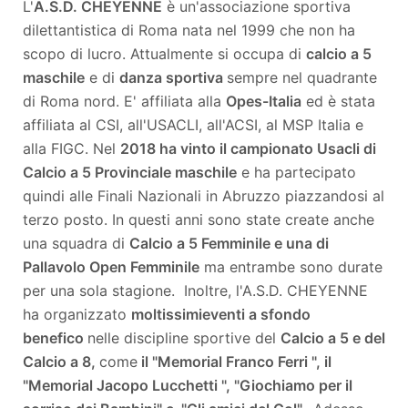
L'
A.S.D. CHEYENNE
è un'associazione sportiva
dilettantistica di Roma nata nel 1999 che non ha
scopo di lucro. Attualmente si occupa di
calcio a 5
maschile
e di
danza sportiva
sempre nel quadrante
di Roma nord. E' affiliata alla
Opes-Italia
ed è stata
affiliata al CSI, all'USACLI, all'ACSI, al MSP Italia e
alla FIGC. Nel
2018 ha vinto il campionato Usacli di
Calcio a 5 Provinciale maschile
e ha partecipato
quindi alle Finali Nazionali in Abruzzo piazzandosi al
terzo posto. In questi anni sono state create anche
una squadra di
Calcio a 5 Femminile e una di
Pallavolo Open Femminile
ma entrambe sono durate
per una sola stagione. Inoltre, l'A.S.D. CHEYENNE
ha organizzato
moltissimi
eventi a sfondo
benefico
nelle discipline sportive del
Calcio a 5 e del
Calcio a 8,
come
il "Memorial Franco Ferri ", il
"Memorial Jacopo Lucchetti ", "Giochiamo per il