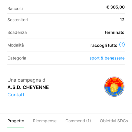
€ 305,00
Raccolti
Sostenitori
12
EN
Scadenza
terminato
FR
IT
ES
Modalità
raccogli tutto
Categoria
sport & benessere
Una campagna di
A.S.D. CHEYENNE
Contatti
Progetto
Ricompense
Commenti (
1
)
Obiettivi SDGs