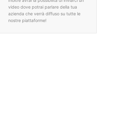
Inoltre avrai la possibilità di inviarci un
video dove potrai parlare della tua
azienda che verrà diffuso su tutte le
nostre piattaforme!