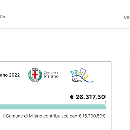
DGs
Co